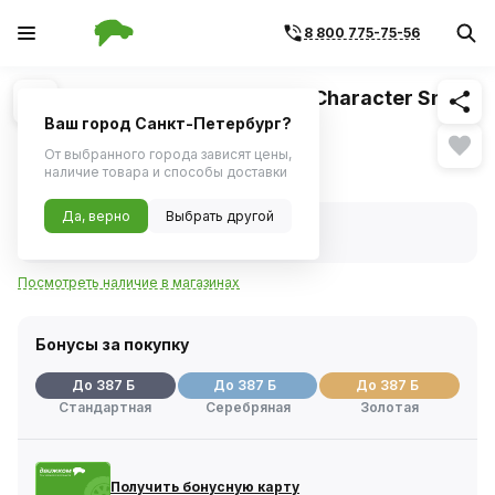
8 800 775-75-56
Похожие
1
/
1
Шина R16 205/55 IKON Tyres Character Snow
2 94R
Ваш город Санкт-Петербург?
От выбранного города зависят цены,
7 730 ₽
наличие товара и способы доставки
Да, верно
Выбрать другой
В наличии
Код товара:
426658
Посмотреть наличие в магазинах
Бонусы за покупку
До 387 Б
До 387 Б
До 387 Б
Стандартная
Серебряная
Золотая
Получить бонусную карту