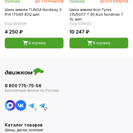
Наличие
до
213
бонусов
Наличие
до
513
бонусов
Шина зимняя TUNGA Nordway 3
Шина зимняя Ikon Tyres
R14 175/65 82Q шип
215/50/17 T 95 Ikon Nordman 7
XL шип
Код 454508
Код 405643
4 250 ₽
10 247 ₽
В корзину
В корзину
8 800 775-75-56
Бесплатный звонок по России
Каталог товаров
Шины, диски, колпаки