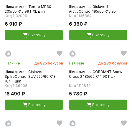
Шина зимняя Torero MP30
Шина зимняя Gislaved
205/65 R15 99T XL шип
ArcticControl 195/65 R15 95T
Код 1132096
Код 1136884
6 910 ₽
6 360 ₽
В корзину
В корзину
Наличие
до
825
бонусов
Наличие
до
289
бонусов
Шина зимняя Gislaved
Шина зимняя CORDIANT Snow
SpikeControl SUV 225/60 R18
Cross 2 185/65 R14 90T шип
104T шип
Код 1136908
Код 1110849
16 490 ₽
5 780 ₽
В корзину
В корзину