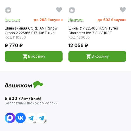
Наличие
до
293
бонусов
Наличие
до
603
бонусов
Шина зимняя CORDIANT Snow
Шина R17 225/60 IKON Tyres
Cross 2 225/65 R17 106T шип
Character Ice 7 SUV 103T
Код 1110856
Код 426665
9 770 ₽
12 056 ₽
В корзину
В корзину
8 800 775-75-56
Бесплатный звонок по России