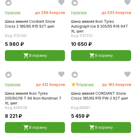
Наличие
до
299
бонусов
Наличие
до
533
бонусов
Шина зимняя Cordiant Snow
Шина зимняя Ikon Tyres
Cross 2 185/65 R15 92T шип
Autograph Ice 9 205/55 R16 94T
XL шип
Код 1110149
Код 1131701
5 980 ₽
10 650 ₽
В корзину
В корзину
5
Наличие
до
412
бонусов
Наличие
до
163
бонусов
Шина зимняя Ikon Tyres
Шина зимняя CORDIANT Snow
205/60/16 T 96 Ikon Nordman 7
Сross 185/65 R15 PW-2 92T шип
XL шип
Код 405639
Код 65901
8 221 ₽
5 459 ₽
В корзину
В корзину