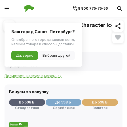
8 800 775-75-56
Похожие
1
/
1
Шина R17 235/65 IKON Tyres Character Ice 7
SUV 108T
Ваш город Санкт-Петербург?
От выбранного города зависят цены,
11 951 ₽
наличие товара и способы доставки
Да, верно
Выбрать другой
В наличии
Код товара:
426669
Артикул:
ts77973
Посмотреть наличие в магазинах
Бонусы за покупку
До 598 Б
До 598 Б
До 598 Б
Стандартная
Серебряная
Золотая