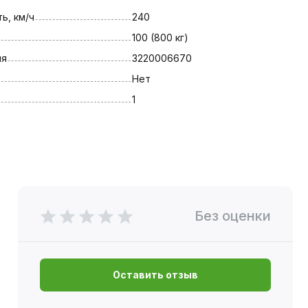
ь, км/ч
240
100 (800 кг)
ля
3220006670
Нет
1
Без оценки
Оставить отзыв