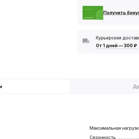
Получить бону
Курьерская достав
От 1 дней
—
300 ₽
и
Др
Максимальная нагрузка
Сезонность