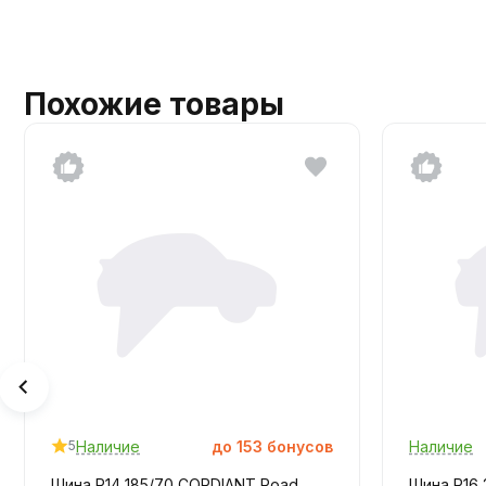
Похожие товары
Наличие
до
153
бонусов
Наличие
5
Шина R14 185/70 CORDIANT Road
Шина R16 