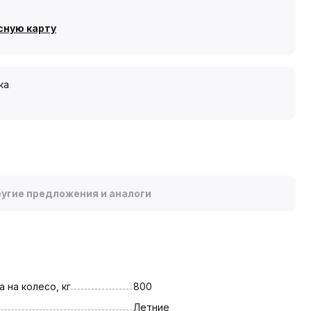
сную карту
ка
угие предложения и аналоги
 на колесо, кг
800
Летние