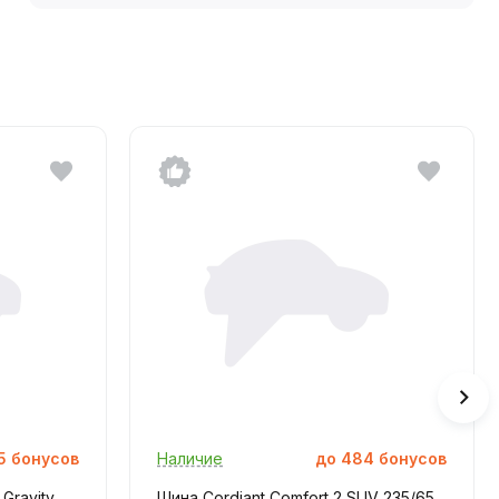
5
бонусов
Наличие
до
484
бонусов
Gravity
Шина Cordiant Comfort 2 SUV 235/65