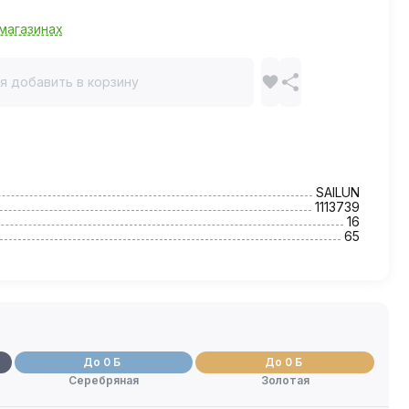
магазинах
я добавить в корзину
SAILUN
1113739
16
65
До 0 Б
До 0 Б
Серебряная
Золотая