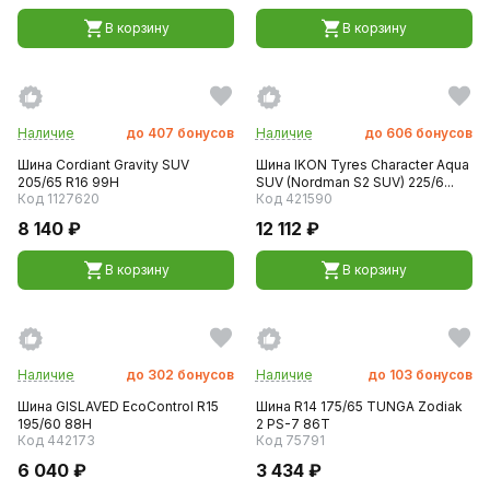
В корзину
В корзину
Наличие
до
407
бонусов
Наличие
до
606
бонусов
Шина Cordiant Gravity SUV
Шина IKON Tyres Character Aqua
205/65 R16 99H
SUV (Nordman S2 SUV) 225/6...
Код 1127620
Код 421590
8 140 ₽
12 112 ₽
В корзину
В корзину
Наличие
до
302
бонусов
Наличие
до
103
бонусов
Шина GISLAVED EcoControl R15
Шина R14 175/65 TUNGA Zodiak
195/60 88H
2 PS-7 86T
Код 442173
Код 75791
6 040 ₽
3 434 ₽