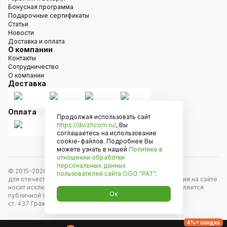
Бонусная программа
Подарочные сертификаты
Статьи
Новости
Доставка и оплата
О компании
Контакты
Сотрудничество
О компании
Доставка
Оплата
Продолжая использовать сайт
https://dvizhcom.ru/
, Вы
соглашаетесь на использование
cookie-файлов. Подробнее Вы
можете узнать в нашей
Политике в
отношении обработки
персональных данных
© 2015–
2026
Движком — сеть магазинов автозапчастей
пользователей сайта
ООО "РАТ"
.
для отечественных автомобилей и иномарок. Информация на сайте
носит исключительно информационный характер и не является
Ок
публичной офертой, определяемой положениями
ст. 437 Гражданского кодекса РФ. Все права защищены.
4%+ скидка