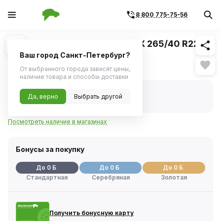
8 800 775-75-56
Похожие
1
/
1
Шина SAILUN ATREZZO SVR LX 265/40 R22
106V XL
Ваш город Санкт-Петербург?
Нет в наличии
От выбранного города зависят цены,
наличие товара и способы доставки
Нет в наличии
Да, верно
Выбрать другой
Код товара:
1113676
Артикул:
3220002126
Посмотреть наличие в магазинах
Бонусы за покупку
До 0 Б
До 0 Б
До 0 Б
Стандартная
Серебряная
Золотая
Получить бонусную карту