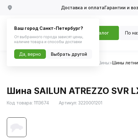
Доставка и оплата
Гарантии и во
Ваш город Санкт-Петербург?
По на
Каталог
От выбранного города зависят цены,
наличие товара и способы доставки
Да, верно
Выбрать другой
Главная
Каталог
Шины, диски, колпаки
Шины
Шины летн
Шина SAILUN ATREZZO SVR LX
Код товара:
1113674
Артикул:
3220001201