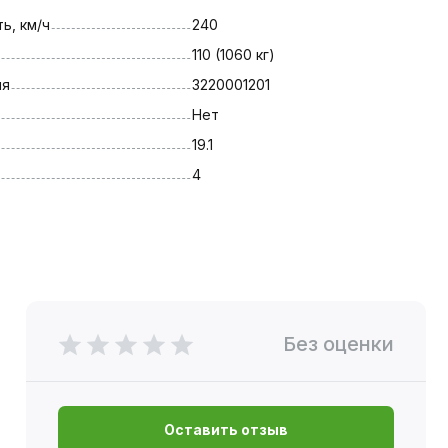
ь, км/ч
240
110 (1060 кг)
ля
3220001201
Нет
19.1
4
Без оценки
Оставить отзыв