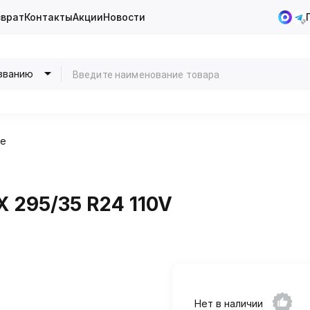
зврат
Контакты
Акции
Новости
званию
ие
 295/35 R24 110V
Нет в наличии