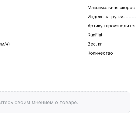
Максимальная скорост
Индекс нагрузки
Артикул производите
RunFlat
км/ч)
Вес, кг
Количество
итесь своим мнением о товаре.