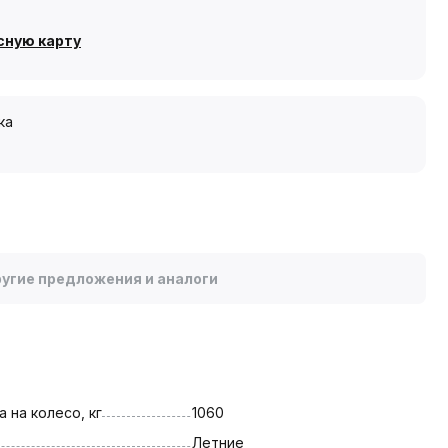
сную карту
ка
угие предложения и аналоги
 на колесо, кг
1060
Летние