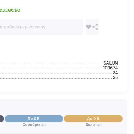
магазинах
я добавить в корзину
SAILUN
1113674
24
35
До 0 Б
До 0 Б
Серебряная
Золотая