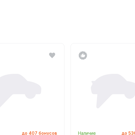
до
407
бонусов
Наличие
до
53