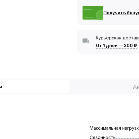
Получить бону
Курьерская достав
От 1 дней
—
300 ₽
и
Др
Максимальная нагрузка
Сезонность