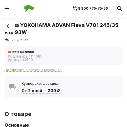
8 800 775-75-56
1
/
1
Шина YOKOHAMA ADVAN Fleva V701 245/35
R19 93W
Нет в наличии
Нет в наличии
Код товара:
1114085
Артикул:
r3599
Посмотреть наличие в магазинах
Курьерская доставка
От 2 дней
—
300 ₽
О товаре
Основные