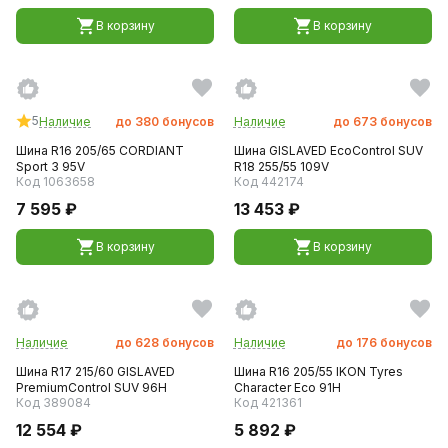
В корзину
В корзину
5
Наличие
до
380
бонусов
Наличие
до
673
бонусов
Шина R16 205/65 CORDIANT
Шина GISLAVED EcoControl SUV
Sport 3 95V
R18 255/55 109V
Код 1063658
Код 442174
7 595 ₽
13 453 ₽
В корзину
В корзину
Наличие
до
628
бонусов
Наличие
до
176
бонусов
Шина R17 215/60 GISLAVED
Шина R16 205/55 IKON Tyres
PremiumControl SUV 96H
Character Eco 91H
Код 389084
Код 421361
12 554 ₽
5 892 ₽