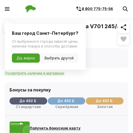
8 800 775-75-56
Похожие
1
/
1
Шина YOKOHAMA ADVAN Fleva V701 245/40
R17 95W
Ваш город Санкт-Петербург?
Нет в наличии
От выбранного города зависят цены,
наличие товара и способы доставки
Нет в наличии
Да, верно
Выбрать другой
Код товара:
1114083
Артикул:
r3592
Посмотреть наличие в магазинах
Бонусы за покупку
До 492 Б
До 492 Б
До 492 Б
Стандартная
Серебряная
Золотая
Получить бонусную карту