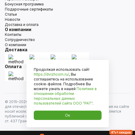
Бонусная программа
Подарочные сертификаты
Статьи
Новости
Доставка и оплата
О компании
Контакты
Сотрудничество
О компании
Доставка
Оплата
Продолжая использовать сайт
https://dvizhcom.ru/
, Вы
соглашаетесь на использование
cookie-файлов. Подробнее Вы
можете узнать в нашей
Политике в
отношении обработки
персональных данных
© 2015–
2026
Движком — сеть магазинов автозапчастей
пользователей сайта
ООО "РАТ"
.
для отечественных автомобилей и иномарок. Информация на сайте
носит исключительно информационный характер и не является
Ок
публичной офертой, определяемой положениями
ст. 437 Гражданского кодекса РФ. Все права защищены.
4%+ скидка