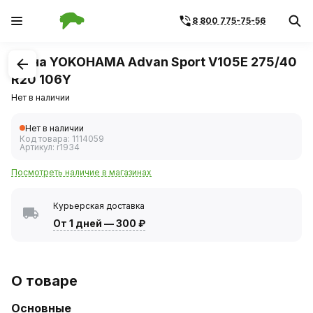
8 800 775-75-56
1
/
1
Шина YOKOHAMA Advan Sport V105E 275/40
R20 106Y
Нет в наличии
Нет в наличии
Код товара:
1114059
Артикул:
r1934
Посмотреть наличие в магазинах
Курьерская доставка
От 1 дней
—
300 ₽
О товаре
Основные