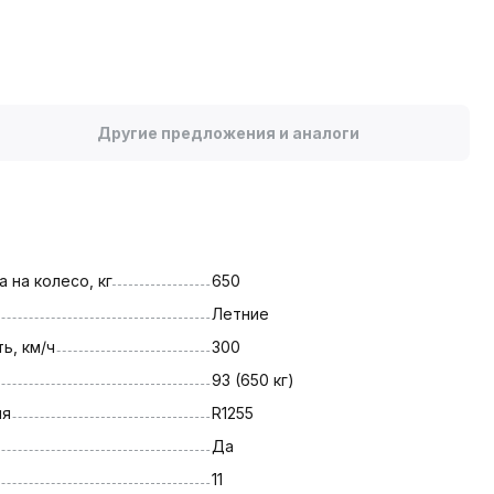
Другие предложения и аналоги
 на колесо, кг
650
Летние
ь, км/ч
300
93 (650 кг)
ля
R1255
Да
11