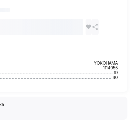
YOKOHAMA
1114055
19
40
ка