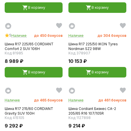
В корзину
В корзину
5
Наличие
до
450
бонусов
Наличие
до
304
бонусов
Шина R17 225/65 CORDIANT
Шина R17 225/50 IKON Tyres
Comfort 2 SUV 106H
Nordman SZ2 98W
Код 81985
Код 378907
8 989 ₽
10 153 ₽
В корзину
В корзину
Наличие
до
465
бонусов
Наличие
до
461
бонусов
Шина R17 215/60 CORDIANT
Шина Cordiant Бизнес CA-2
Gravity SUV 100Н
205/65 R16 107/105R
Код 415105
Код 1127898
9 292 ₽
9 214 ₽