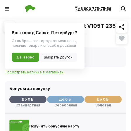
8 800 775-75-56
Похожие
1
/
1
Шина YOKOHAMA Advan Sport V105T 235/65
R19 109V
Ваш город Санкт-Петербург?
Нет в наличии
От выбранного города зависят цены,
наличие товара и способы доставки
Нет в наличии
Да, верно
Выбрать другой
Код товара:
1114096
Артикул:
r4206
Посмотреть наличие в магазинах
Бонусы за покупку
До 0 Б
До 0 Б
До 0 Б
Стандартная
Серебряная
Золотая
Получить бонусную карту