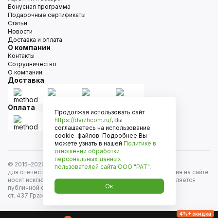
Бонусная программа
Подарочные сертификаты
Статьи
Новости
Доставка и оплата
О компании
Контакты
Сотрудничество
О компании
Доставка
Оплата
Продолжая использовать сайт
https://dvizhcom.ru/
, Вы
соглашаетесь на использование
cookie-файлов. Подробнее Вы
можете узнать в нашей
Политике в
отношении обработки
персональных данных
© 2015–
2026
Движком — сеть магазинов автозапчастей
пользователей сайта
ООО "РАТ"
.
для отечественных автомобилей и иномарок. Информация на сайте
носит исключительно информационный характер и не является
Ок
публичной офертой, определяемой положениями
ст. 437 Гражданского кодекса РФ. Все права защищены.
4%+ скидка