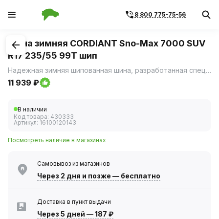
8 800 775-75-56
1
/
3
Шина зимняя CORDIANT Sno-Max 7000 SUV
R17 235/55 99T шип
Надежная зимняя шипованная шина, разработанная специально для сложных климатических условий.
11 939 ₽
В наличии
Код товара:
430333
Артикул:
16100120143
Посмотреть наличие в магазинах
Самовывоз из магазинов
Через 2 дня
и позже — бесплатно
Доставка в пункт выдачи
Через 5 дней
—
187 ₽