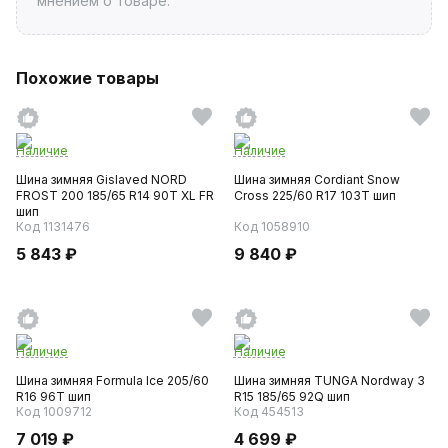
мнением о товаре.
Похожие товары
Наличие
Наличие
Шина зимняя Gislaved NORD
Шина зимняя Cordiant Snow
FROST 200 185/65 R14 90T XL FR
Cross 225/60 R17 103T шип
шип
Код 1131476
Код 1058910
5 843 ₽
9 840 ₽
Наличие
Наличие
Шина зимняя Formula Ice 205/60
Шина зимняя TUNGA Nordway 3
R16 96T шип
R15 185/65 92Q шип
Код 1009712
Код 454513
7 019 ₽
4 699 ₽