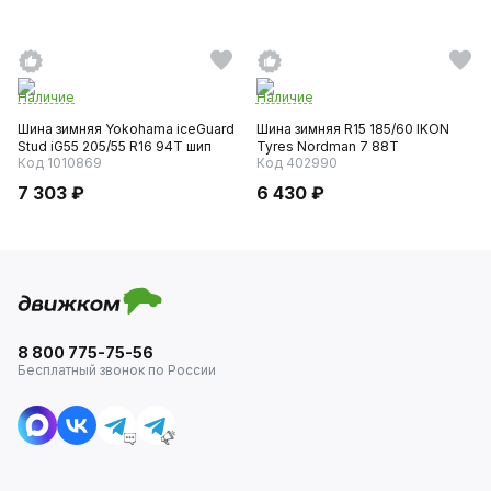
Наличие
Наличие
Шина зимняя Yokohama iceGuard
Шина зимняя R15 185/60 IKON
Stud iG55 205/55 R16 94T шип
Tyres Nordman 7 88T
Код 1010869
Код 402990
7 303 ₽
6 430 ₽
8 800 775-75-56
Бесплатный звонок по России