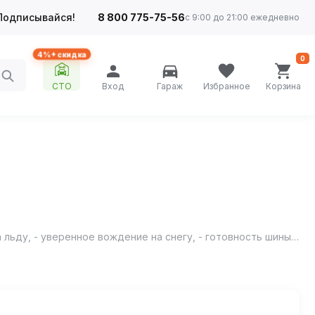
Подписывайся!
8 800 775-75-56
с 9:00 до 21:00 ежедневно
4%+ скидка
0
СТО
Вход
Гараж
Избранное
Корзина
Cordiant Snow Cross – шипованная резина для настоящих зимних условий: - непревзойденное сцепление и безопасность на льду, - уверенное вождение на снегу, - готовность шины к самым суровым зимним условиям.