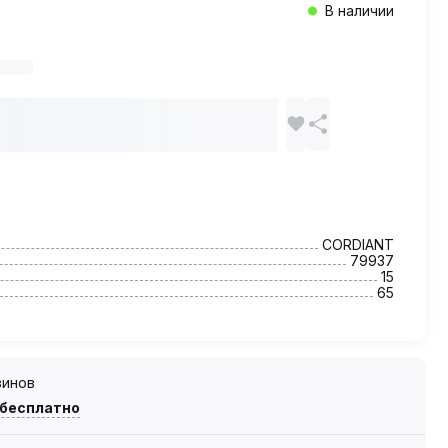
В наличии
CORDIANT
79937
15
65
зинов
 бесплатно