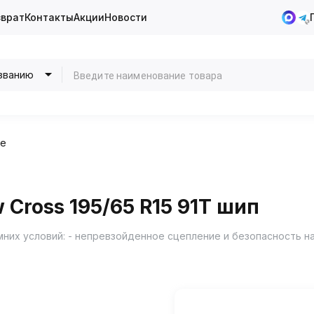
зврат
Контакты
Акции
Новости
званию
ие
Cross 195/65 R15 91T шип