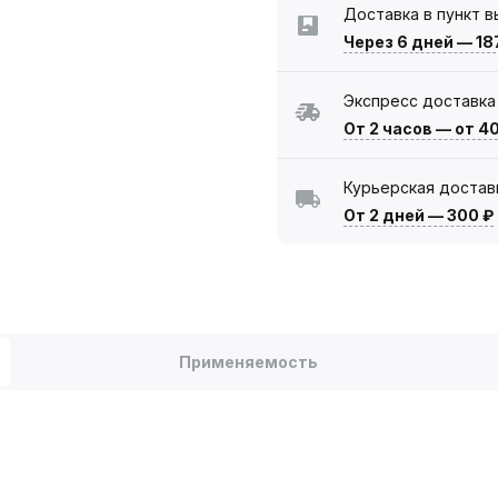
Доставка в пункт 
Через 6 дней
—
18
Экспресс доставка
От 2 часов
—
от 4
Курьерская достав
От 2 дней
—
300 ₽
Применяемость