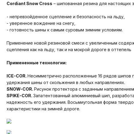
Cordiant Snow Cross
– шипованная резина для настоящих з
- непревзойденное сцепление и безопасность на льду,
- уверенное вождение на снегу,
- готовность шины к самым суровым зимним условиям.
Применение новой резиновой смеси с увеличенным содержа
сцепления как на льду, так и на мокрой дороге в оттепель
Примененные технологии:
ICE-COR
.
Несимметрично расположенные 16 рядов шипов по
удержания шины от скольжения в любых направлениях.
SNOW-COR
.
Рисунок протектора с заданным направлением,
SPIKE-COR
.
Запатентованный алюминиевый шип, разработа
надежность его удержания. Восьмиугольная форма твердос
характеристики на зимней дороге.