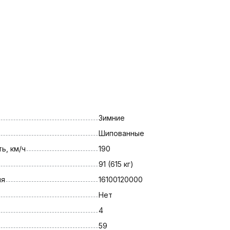
Зимние
Шипованные
ь, км/ч
190
91 (615 кг)
ля
16100120000
Нет
4
59