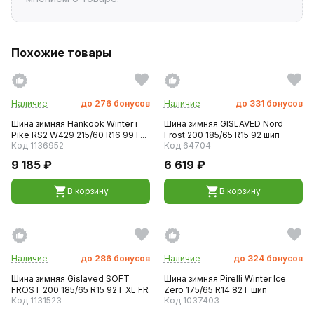
Похожие товары
Наличие
до
276
бонусов
Наличие
до
331
бонусов
Шина зимняя Hankook Winter i
Шина зимняя GISLAVED Nord
Pike RS2 W429 215/60 R16 99T...
Frost 200 185/65 R15 92 шип
Код 1136952
Код 64704
9 185 ₽
6 619 ₽
В корзину
В корзину
Наличие
до
286
бонусов
Наличие
до
324
бонусов
Шина зимняя Gislaved SOFT
Шина зимняя Pirelli Winter Ice
FROST 200 185/65 R15 92T XL FR
Zero 175/65 R14 82T шип
Код 1131523
Код 1037403