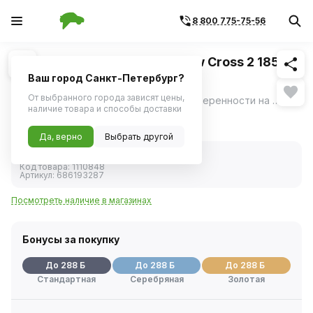
8 800 775-75-56
Похожие
1
/
3
Шина зимняя CORDIANT Snow Cross 2 185/60
R15 88T шип
Ваш город Санкт-Петербург?
От выбранного города зависят цены,
Cordiant Snow Cross 2 – ещё больше уверенности на зимней дороге вне зависимости от типа и состояния дорог.
ещё
наличие товара и способы доставки
5 750 ₽
Да, верно
Выбрать другой
В наличии
Код товара:
1110848
Артикул:
686193287
Посмотреть наличие в магазинах
Бонусы за покупку
До 288 Б
До 288 Б
До 288 Б
Стандартная
Серебряная
Золотая