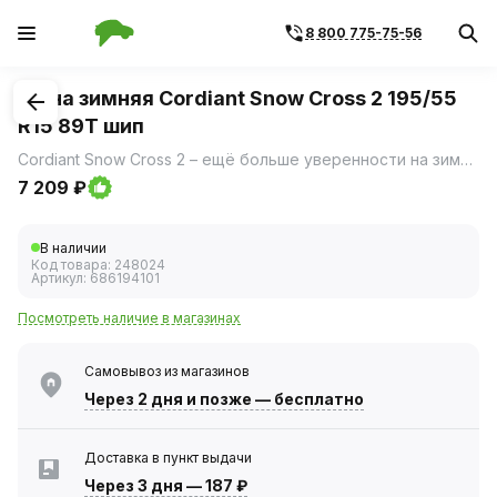
8 800 775-75-56
1
/
3
Шина зимняя Cordiant Snow Cross 2 195/55
R15 89T шип
Cordiant Snow Cross 2 – ещё больше уверенности на зимней дороге вне зависимости от типа и состояния дорог.
7 209 ₽
В наличии
Код товара:
248024
Артикул:
686194101
Посмотреть наличие в магазинах
Самовывоз из магазинов
Через 2 дня
и позже — бесплатно
Доставка в пункт выдачи
Через 3 дня
—
187 ₽