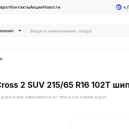
зврат
Контакты
Акции
Новости
званию
ие
ross 2 SUV 215/65 R16 102T ши
 дороге вне зависимости от типа и состояния дорог.