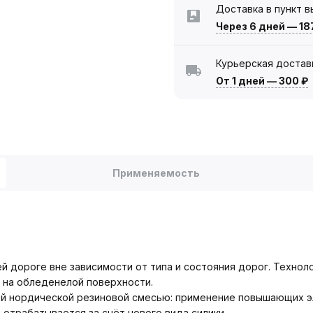
Доставка в пункт 
Через 6 дней
—
18
Курьерская достав
От 1 дней
—
300 ₽
Применяемость
й дороге вне зависимости от типа и состояния дорог. Техноло
в на обледенелой поверхности.
ой нордической резиновой смесью: применение повышающих э
отрабатывается за счёт нового вида силики.