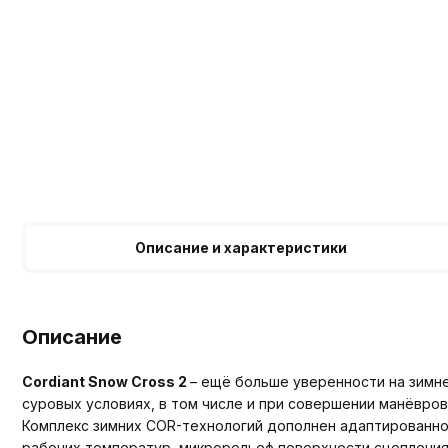
Описание и характеристики
Описание
Cordiant Snow Cross
2
– ещё больше уверенности на зимне
суровых условиях, в том числе и при совершении манёвро
Комплекс зимних COR-технологий дополнен адаптированн
рабочих температур, микрорельеф поверхности сцепления 