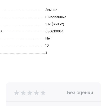
Зимние
Шипованные
102 (850 кг)
ля
686210004
Нет
10
2
Без оценки