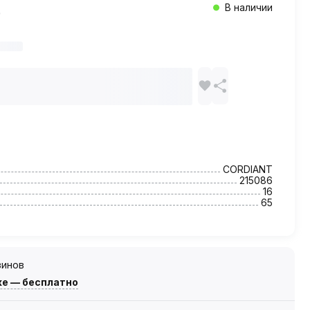
В наличии
CORDIANT
215086
16
65
зинов
же — бесплатно