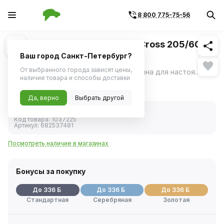
8 800 775-75-56
Похожие
1
/
3
Шина зимняя Cordiant Snow Cross 205/60
R16 96T шип
Ваш город Санкт-Петербург?
От выбранного города зависят цены,
Cordiant Snow Cross – шипованная резина для настоящих зимних условий: - непревзойденное сцепление и безопасность на льду, - уверенное вождение на снегу, - готовность шины к самым суровым зимним условиям.
ещё
наличие товара и способы доставки
6 720 ₽
Да, верно
Выбрать другой
В наличии
Код товара:
1037225
Артикул:
682537481
Посмотреть наличие в магазинах
Бонусы за покупку
До 336 Б
До 336 Б
До 336 Б
Стандартная
Серебряная
Золотая