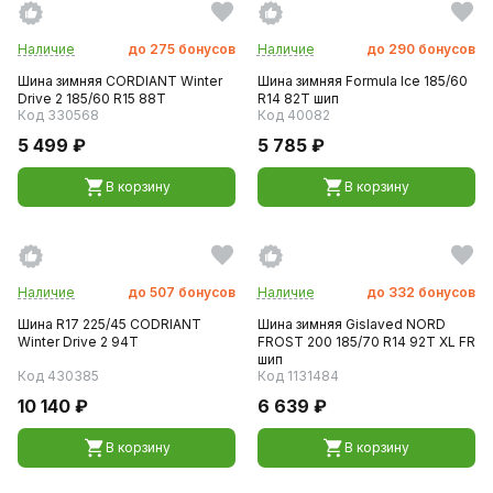
Наличие
до
275
бонусов
Наличие
до
290
бонусов
Шина зимняя CORDIANT Winter
Шина зимняя Formula Ice 185/60
Drive 2 185/60 R15 88T
R14 82T шип
Код 330568
Код 40082
5 499 ₽
5 785 ₽
В корзину
В корзину
Наличие
до
507
бонусов
Наличие
до
332
бонусов
Шина R17 225/45 CODRIANT
Шина зимняя Gislaved NORD
Winter Drive 2 94T
FROST 200 185/70 R14 92T XL FR
шип
Код 430385
Код 1131484
10 140 ₽
6 639 ₽
В корзину
В корзину