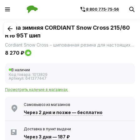
8 800 775-75-56
1
/
3
Шина зимняя CORDIANT Snow Cross 215/60
R16 95T шип
Cordiant Snow Cross – шипованная резина для настоящих зимних условий: - непревзойденное сцепление и безопасность на льду, - уверенное вождение на снегу, - готовность шины к самым суровым зимним условиям.
8 270 ₽
В наличии
Код товара:
1013829
Артикул:
641377447
Посмотреть наличие в магазинах
Самовывоз из магазинов
Через 2 дня
и позже — бесплатно
Доставка в пункт выдачи
Через 3 дня
—
187 ₽