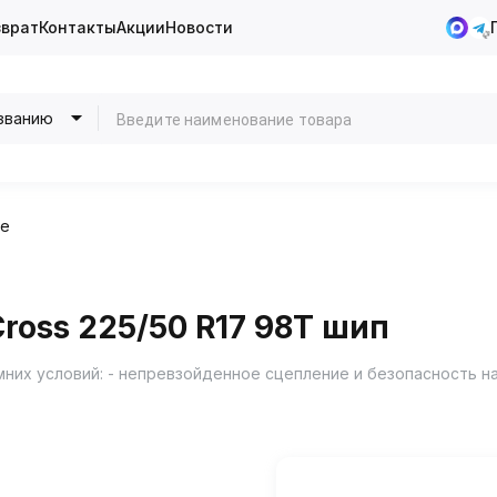
зврат
Контакты
Акции
Новости
званию
ие
ross 225/50 R17 98T шип