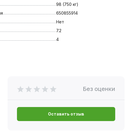
98 (750 кг)
ля
650855914
Нет
7.2
4
Без оценки
Оставить отзыв