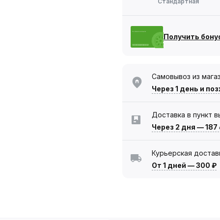
Стандартная
Получить бону
Самовывоз из мага
Через 1 день
и поз
Доставка в пункт 
Через 2 дня
—
187
Курьерская достав
От 1 дней
—
300 ₽