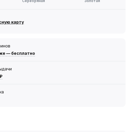
Серебряная
Золотая
сную карту
зинов
же — бесплатно
выдачи
 ₽
ка