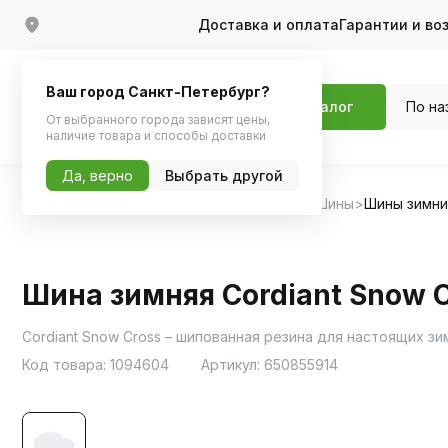
Доставка и оплата
Гарантии и во
Ваш город Санкт-Петербург?
По на
Каталог
От выбранного города зависят цены,
наличие товара и способы доставки
Да, верно
Выбрать другой
Главная
Каталог
Шины, диски, колпаки
Шины
Шины зимн
Шина зимняя Cordiant Snow C
Код товара:
1094604
Артикул:
650855914