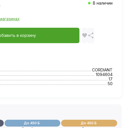
В наличии
магазинах
обавить в корзину
CORDIANT
1094604
17
50
До 450 Б
До 450 Б