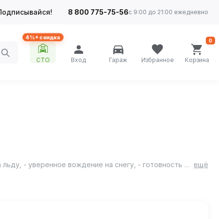
Подписывайся!
8 800 775-75-56
с 9:00 до 21:00 ежедневно
4%+ скидка
0
СТО
Вход
Гараж
Избранное
Корзина
Cordiant Snow Cross – шипованная резина для настоящих зимних условий: - непревзойденное сцепление и безопасность на льду, - уверенное вождение на снегу, - готовность шины к самым суровым зимним условиям.
ещё