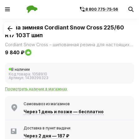
8 800 775-75-56
1
/
3
Шина зимняя Cordiant Snow Cross 225/60
R17 103T шип
Cordiant Snow Cross – шипованная резина для настоящих зимних условий: - непревзойденное сцепление и безопасность на льду, - уверенное вождение на снегу, - готовность шины к самым суровым зимним условиям.
9 840 ₽
В наличии
Код товара:
1058910
Артикул:
1439299323
Посмотреть наличие в магазинах
Самовывоз из магазинов
Через 1 день
и позже — бесплатно
Доставка в пункт выдачи
Через 2 дня
—
187 ₽