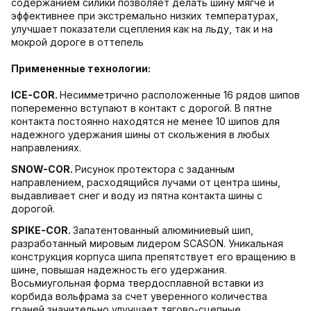
содержанием силики позволяет делать шину мягче и
эффективнее при экстремально низких температурах,
улучшает показатели сцепления как на льду, так и на
мокрой дороге в оттепель
Примененные технологии:
ICE-COR
.
Несимметрично расположенные 16 рядов шипов
попеременно вступают в контакт с дорогой. В пятне
контакта постоянно находятся не менее 10 шипов для
надежного удержания шины от скольжения в любых
направлениях.
SNOW-COR
.
Рисунок протектора с заданным
направлением, расходящийся лучами от центра шины,
выдавливает снег и воду из пятна контакта шины с
дорогой.
SPIKE-COR
.
Запатентованный алюминиевый шип,
разработанный мировым лидером SCASON. Уникальная
конструкция корпуса шипа препятствует его вращению в
шине, повышая надежность его удержания.
Восьмиугольная форма твердосплавной вставки из
корбида вольфрама за счет уверенного количества
граней значительно улучшает тягово-сцепные