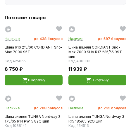
Похожие товары
Наличие
до
438
бонусов
Наличие
до
597
бонусов
Шина R16 215/60 CORDIANT Sno-
Шина зимняя CORDIANT Sno-
Max 7000 95T
Max 7000 SUV R17 235/55 99T
шип
Код 425865
Код 430333
8 750 ₽
11 939 ₽
В корзину
В корзину
Наличие
до
208
бонусов
Наличие
до
235
бонусов
Шина зимняя TUNGA Nordway 2
Шина зимняя TUNGA Nordway 3
175/65 R14 PW-5 82Q шип
R15 185/65 92Q шип
Код 1088141
Код 454513