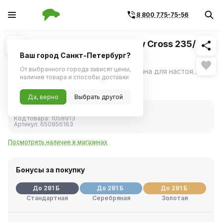
8 800 775-75-56
Похожие
1
/
3
Шина зимняя CORDIANT Snow Cross 235/65
R17 108T
Ваш город Санкт-Петербург?
От выбранного города зависят цены,
Cordiant Snow Cross – шипованная резина для настоящих зимних условий: - непревзойденное сцепление и безопасность на льду, - уверенное вождение на снегу, - готовность шины к самым суровым зимним условиям.
ещё
наличие товара и способы доставки
9 390 ₽
Да, верно
Выбрать другой
В наличии
Код товара:
1058913
Артикул:
650856163
Посмотреть наличие в магазинах
Бонусы за покупку
До 281 Б
До 281 Б
До 281 Б
Стандартная
Серебряная
Золотая