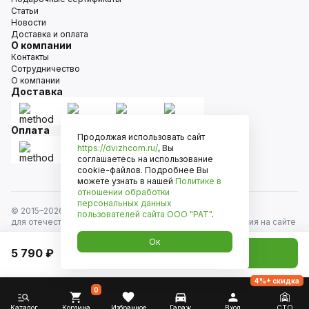
Статьи
Новости
Доставка и оплата
О компании
Контакты
Сотрудничество
О компании
Доставка
Оплата
Продолжая использовать сайт
https://dvizhcom.ru/
, Вы
соглашаетесь на использование
cookie-файлов. Подробнее Вы
можете узнать в нашей
Политике в
отношении обработки
персональных данных
© 2015–
2026
Движком — сеть магазинов автозапчастей
пользователей сайта
ООО "РАТ"
.
для отечественных автомобилей и иномарок. Информация на сайте
носит исключительно информационный характер и не является
Ок
публичной офертой, определяемой положениями
5 790 ₽
Добавить в корзину
ст. 437 Гражданского кодекса РФ. Все права защищены.
4%+ скидка
0
Каталог
Корзина
Избранное
Гараж
Вход
СТО