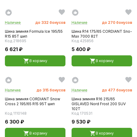
Наличие
до
332
бонусов
Наличие
до
270
бонусов
Шина зимняя Formula Ice 195/55
Шина R14 175/65 CORDIANT Sno-
R15 85T шип
Max 7000 82T
Код 218695
Код 425856
6 621 ₽
5 400 ₽
В корзину
В корзину
Наличие
до
315
бонусов
Наличие
до
477
бонусов
Шина зимняя CORDIANT Snow
Шина зимняя R16 215/65
Cross 2 195/65 R15 95T шип
GISLAVED Nord Frost 200 SUV
102T
Код 1110148
Код 170531
6 300 ₽
9 530 ₽
В корзину
В корзину