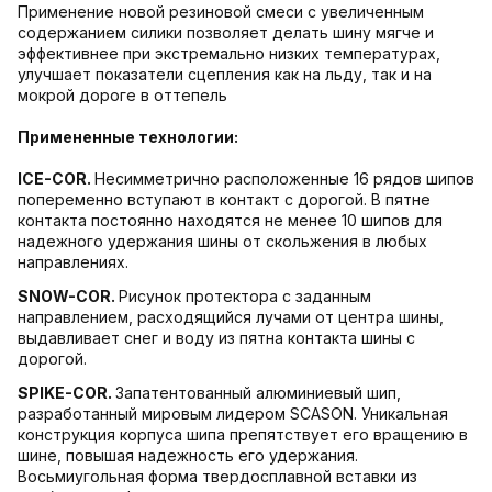
Применение новой резиновой смеси с увеличенным
содержанием силики позволяет делать шину мягче и
эффективнее при экстремально низких температурах,
улучшает показатели сцепления как на льду, так и на
мокрой дороге в оттепель
Примененные технологии:
ICE-COR
.
Несимметрично расположенные 16 рядов шипов
попеременно вступают в контакт с дорогой. В пятне
контакта постоянно находятся не менее 10 шипов для
надежного удержания шины от скольжения в любых
направлениях.
SNOW-COR
.
Рисунок протектора с заданным
направлением, расходящийся лучами от центра шины,
выдавливает снег и воду из пятна контакта шины с
дорогой.
SPIKE-COR
.
Запатентованный алюминиевый шип,
разработанный мировым лидером SCASON. Уникальная
конструкция корпуса шипа препятствует его вращению в
шине, повышая надежность его удержания.
Восьмиугольная форма твердосплавной вставки из