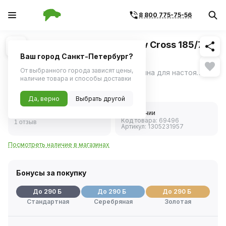
8 800 775-75-56
Похожие
1
/
3
Шина зимняя CORDIANT Snow Сross 185/70
R14 PW-2 92T шип
Ваш город Санкт-Петербург?
От выбранного города зависят цены,
Cordiant Snow Cross – шипованная резина для настоящих зимних условий: - непревзойденное сцепление и безопасность на льду, - уверенное вождение на снегу, - готовность шины к самым суровым зимним условиям.
ещё
наличие товара и способы доставки
5 790 ₽
Да, верно
Выбрать другой
5.0
В наличии
Код товара:
69496
1 отзыв
Артикул:
1305231957
Посмотреть наличие в магазинах
Бонусы за покупку
До 290 Б
До 290 Б
До 290 Б
Стандартная
Серебряная
Золотая