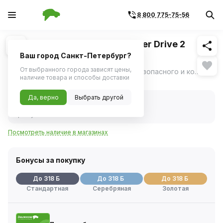
8 800 775-75-56
Похожие
1
/
3
Шина зимняя CORDIANT Winter Drive 2
205/55 R16 94T
Ваш город Санкт-Петербург?
От выбранного города зависят цены,
Cordiant Winter Drive 2 – создан для безопасного и комфортного вождения вне зависимости от погоды и качества дорог.
ещё
наличие товара и способы доставки
Нет в наличии
Да, верно
Выбрать другой
Нет в наличии
Код товара:
1117731
Артикул:
1352914622
Посмотреть наличие в магазинах
Бонусы за покупку
До 318 Б
До 318 Б
До 318 Б
Стандартная
Серебряная
Золотая