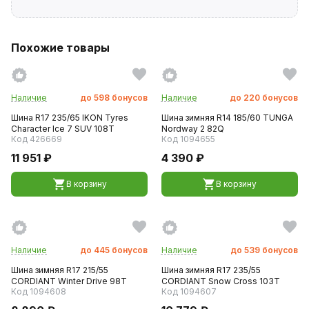
Похожие товары
Наличие
до
598
бонусов
Наличие
до
220
бонусов
Шина R17 235/65 IKON Tyres
Шина зимняя R14 185/60 TUNGA
Character Ice 7 SUV 108T
Nordway 2 82Q
Код 426669
Код 1094655
11 951 ₽
4 390 ₽
В корзину
В корзину
Наличие
до
445
бонусов
Наличие
до
539
бонусов
Шина зимняя R17 215/55
Шина зимняя R17 235/55
CORDIANT Winter Drive 98T
CORDIANT Snow Cross 103T
Код 1094608
Код 1094607