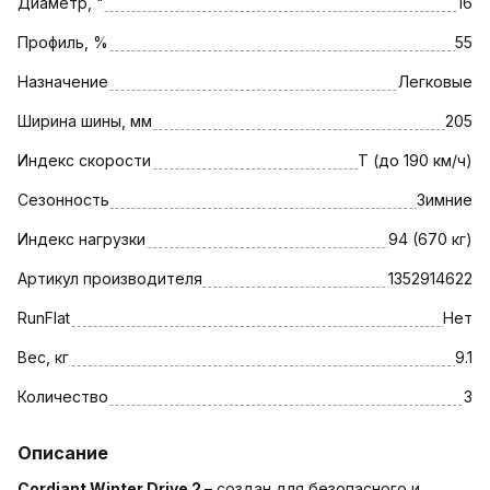
Диаметр, "
16
Профиль, %
55
Назначение
Легковые
Ширина шины, мм
205
Индекс скорости
T (до 190 км/ч)
Сезонность
Зимние
Индекс нагрузки
94 (670 кг)
Артикул производителя
1352914622
RunFlat
Нет
Вес, кг
9.1
Количество
3
Описание
Cordiant Winter Drive 2
– создан для безопасного и