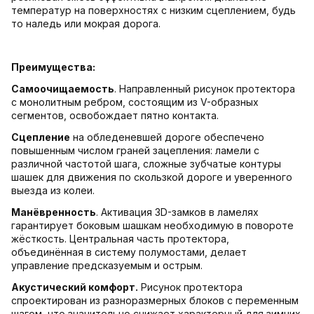
температур на поверхностях с низким сцеплением, будь
то наледь или мокрая дорога.
Преимущества:
Самоочищаемость
. Направленный рисунок протектора
с монолитным ребром, состоящим из V-образных
сегментов, освобождает пятно контакта.
Сцепление
на обледеневшей дороге обеспечено
повышенным числом граней зацепления: ламели с
различной частотой шага, сложные зубчатые контуры
шашек для движения по скользкой дороге и уверенного
выезда из колеи.
Манёвренность
. Активация 3D-замков в ламелях
гарантирует боковым шашкам необходимую в повороте
жёсткость. Центральная часть протектора,
объединённая в систему полумостами, делает
управление предсказуемым и острым.
Акустический комфорт.
Рисунок протектора
спроектирован из разноразмерных блоков с переменным
шагом, что значительно снижает характерный для зимних