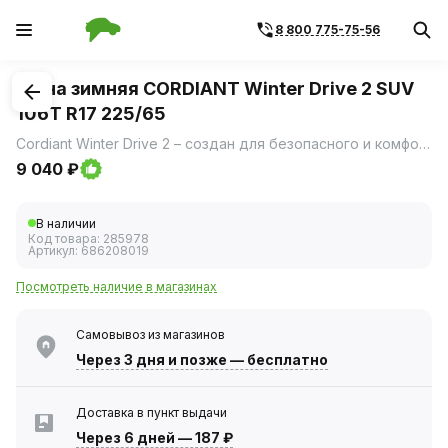
8 800 775-75-56
1
/
3
Шина зимняя CORDIANT Winter Drive 2 SUV
106T R17 225/65
Cordiant Winter Drive 2 – создан для безопасного и комфортного вождения вне зависимости от погоды и качества дорог.
9 040 ₽
В наличии
Код товара:
285978
Артикул:
686208019
Посмотреть наличие в магазинах
Самовывоз из магазинов
Через 3 дня
и позже — бесплатно
Доставка в пункт выдачи
Через 6 дней
—
187 ₽