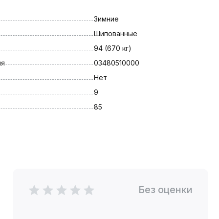
Зимние
Шипованные
94 (670 кг)
ля
03480510000
Нет
9
85
Без оценки