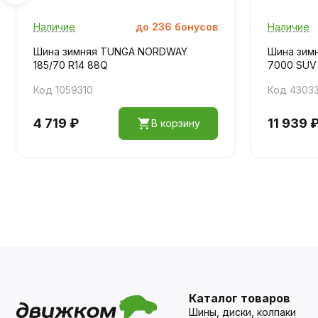
Наличие
до
236
бонусов
Наличие
Шина зимняя TUNGA NORDWAY
Шина зим
185/70 R14 88Q
7000 SUV 
Код 1059310
Код 4303
4 719 ₽
11 939 
В корзину
Каталог товаров
Шины, диски, колпаки