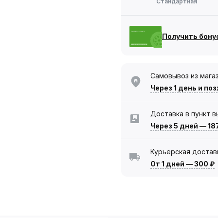
Стандартная
Получить бону
Самовывоз из мага
Через 1 день
и поз
Доставка в пункт 
Через 5 дней
—
18
Курьерская достав
От 1 дней
—
300 ₽