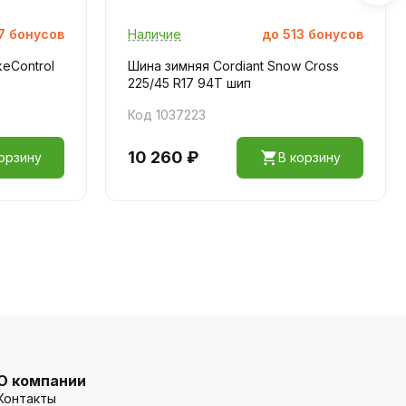
7
бонусов
Наличие
до
513
бонусов
eControl
Шина зимняя Cordiant Snow Cross
225/45 R17 94T шип
Код 1037223
10 260 ₽
орзину
В корзину
О компании
Контакты