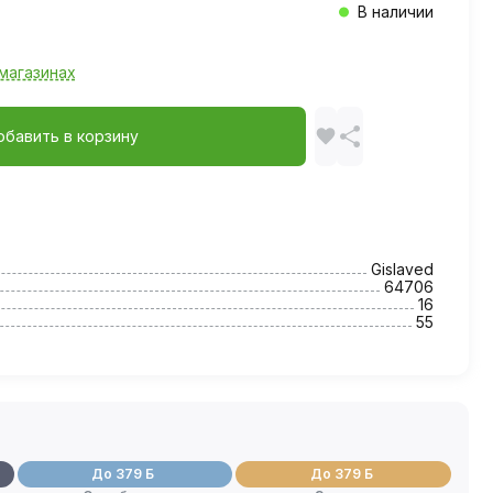
В наличии
магазинах
обавить в корзину
Gislaved
64706
16
55
До 379 Б
До 379 Б