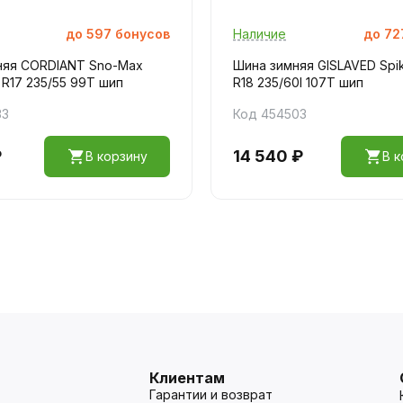
до
597
бонусов
Наличие
до
72
няя CORDIANT Sno-Max
Шина зимняя GISLAVED Spik
R17 235/55 99T шип
R18 235/60l 107T шип
33
Код 454503
₽
14 540 ₽
В корзину
В к
Клиентам
Гарантии и возврат