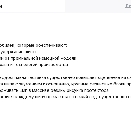
и
Др
обилей, которые обеспечивают:
 удержание шипов.
и от премиальной немецкой модели
езин и технологий производства
ердосплавная вставка существенно повышает сцепление на ск
а шипа с заужением к основанию, крупные резиновые блоки 
ерживать шип в массиве резины рисунка протектора
воляет каждому шипу врезается в свежий лёд. существенно с