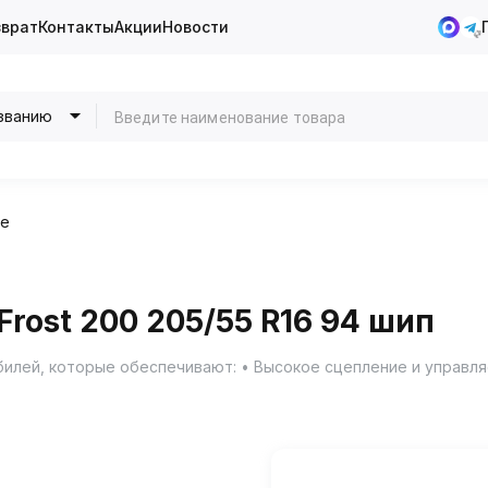
зврат
Контакты
Акции
Новости
званию
ие
rost 200 205/55 R16 94 шип
мобилей, которые обеспечивают: • Высокое сцепление и управ