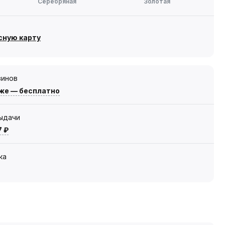
Серебряная
Золотая
сную карту
зинов
же — бесплатно
выдачи
7 ₽
ка