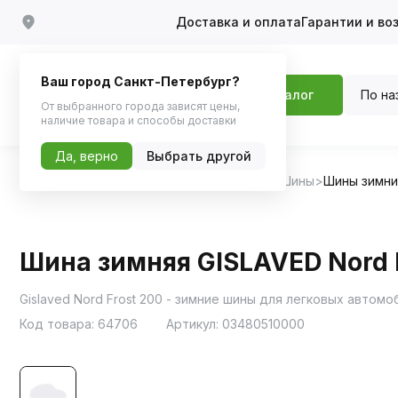
Доставка и оплата
Гарантии и во
Ваш город Санкт-Петербург?
По на
Каталог
От выбранного города зависят цены,
наличие товара и способы доставки
Да, верно
Выбрать другой
Главная
Каталог
Шины, диски, колпаки
Шины
Шины зимн
Шина зимняя GISLAVED Nord F
Gislaved Nord Frost 200 - зимние шины для легковых авто
Код товара:
64706
Артикул:
03480510000