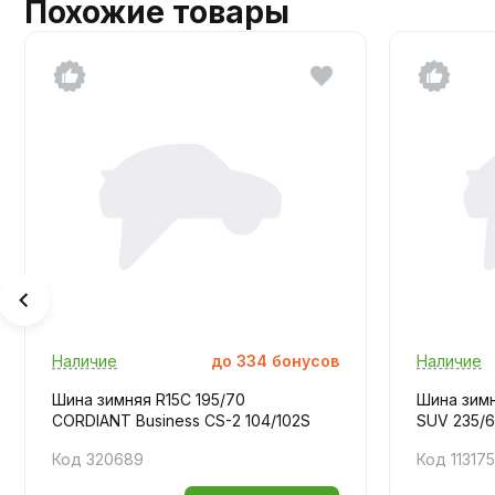
Похожие товары
Наличие
до
334
бонусов
Наличие
Шина зимняя R15C 195/70
Шина зимн
CORDIANT Business CS-2 104/102S
SUV 235/6
Код 320689
Код 11317