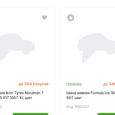
до
564
бонусов
Наличие
до
34
яя Ikon Tyres Nordman 7
Шина зимняя Formula Ice 18
5 R17 108T XL шип
86T шип
52
Код 1065437