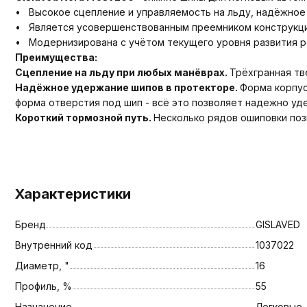
• Высокое сцепление и управляемость на льду, надёжное
• Является усовершенствованным преемником конструкци
• Модернизирована с учётом текущего уровня развития р
Преимущества:
Сцепление на льду при любых манёврах.
Трёхгранная тв
Надёжное удержание шипов в протекторе.
Форма корпус
форма отверстия под шип - всё это позволяет надежно уд
Короткий тормозной путь.
Несколько рядов ошиповки поз
Характеристики
Бренд
GISLAVED
Внутренний код
1037022
Диаметр, "
16
Профиль, %
55
Назначение
Легковые