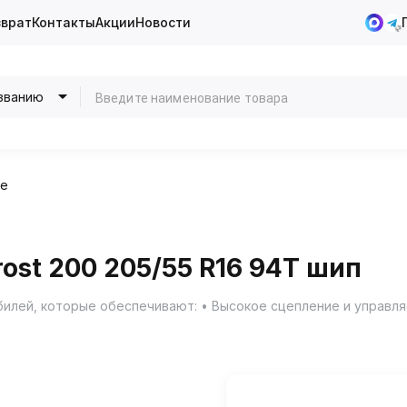
зврат
Контакты
Акции
Новости
званию
ие
rost 200 205/55 R16 94T шип
мобилей, которые обеспечивают: • Высокое сцепление и управ