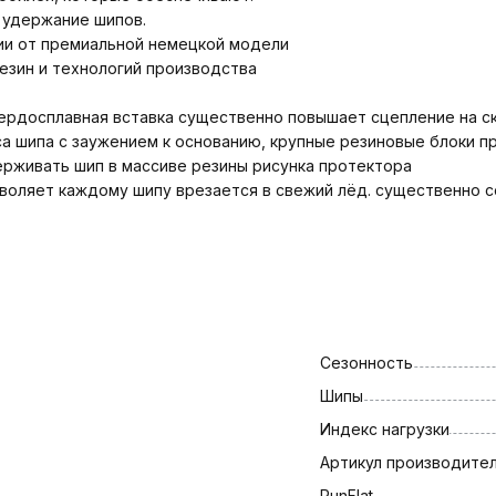
 удержание шипов.
и от премиальной немецкой модели
езин и технологий производства
ердосплавная вставка существенно повышает сцепление на ск
а шипа с заужением к основанию, крупные резиновые блоки 
ерживать шип в массиве резины рисунка протектора
воляет каждому шипу врезается в свежий лёд. существенно с
Сезонность
Шипы
Индекс нагрузки
Артикул производите
RunFlat