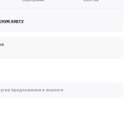
сную карту
ка
угие предложения и аналоги