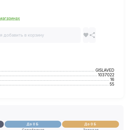
магазинах
я добавить в корзину
GISLAVED
1037022
16
55
До 0 Б
До 0 Б
Серебряная
Золотая