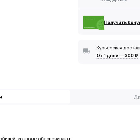
Получить бону
Курьерская достав
От 1 дней
—
300 ₽
и
Др
обилей, которые обеспечивают: