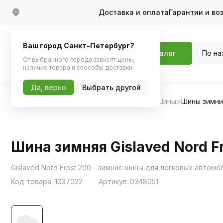
Доставка и оплата
Гарантии и во
Ваш город Санкт-Петербург?
По на
Каталог
От выбранного города зависят цены,
наличие товара и способы доставки
Да, верно
Выбрать другой
Главная
Каталог
Шины, диски, колпаки
Шины
Шины зимн
Шина зимняя Gislaved Nord F
Gislaved Nord Frost 200 - зимние шины для легковых авто
Код товара:
1037022
Артикул:
0348051