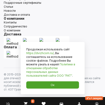
Подарочные сертификаты
Статьи
Новости
Доставка и оплата
О компании
Контакты
Сотрудничество
О компании
Доставка
Оплата
Продолжая использовать сайт
https://dvizhcom.ru/
, Вы
соглашаетесь на использование
cookie-файлов. Подробнее Вы
можете узнать в нашей
Политике в
отношении обработки
персональных данных
© 2015–
2026
Движком — сеть магазинов автозапчастей
пользователей сайта
ООО "РАТ"
.
для отечественных автомобилей и иномарок. Информация на сайте
носит исключительно информационный характер и не является
Ок
публичной офертой, определяемой положениями
ст. 437 Гражданского кодекса РФ. Все права защищены.
4%+ скидка
0