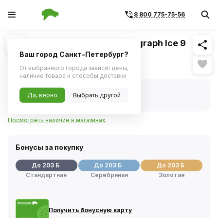
8 800 775-75-56
Похожие
1
/
1
Шина зимняя Ikon Tyres Autograph Ice 9
175/65 R14 86T XL шип
Ваш город Санкт-Петербург?
Нет в наличии
От выбранного города зависят цены,
наличие товара и способы доставки
Нет в наличии
Да, верно
Выбрать другой
Код товара:
1131699
Артикул:
ts72195
Посмотреть наличие в магазинах
Бонусы за покупку
До 203 Б
До 203 Б
До 203 Б
Стандартная
Серебряная
Золотая
Получить бонусную карту