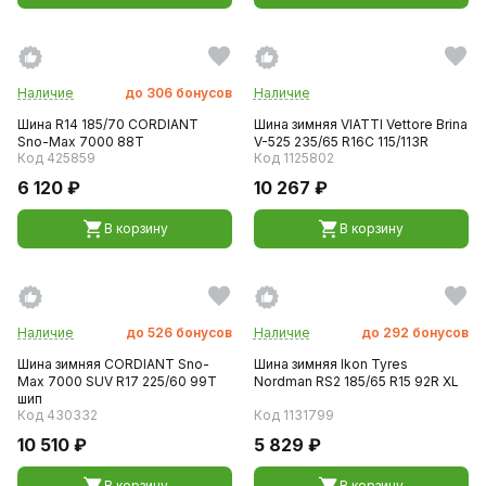
Наличие
до
306
бонусов
Наличие
Шина R14 185/70 CORDIANT
Шина зимняя VIATTI Vettore Brina
Sno-Max 7000 88T
V-525 235/65 R16C 115/113R
Код 425859
Код 1125802
6 120 ₽
10 267 ₽
В корзину
В корзину
Наличие
до
526
бонусов
Наличие
до
292
бонусов
Шина зимняя CORDIANT Sno-
Шина зимняя Ikon Tyres
Max 7000 SUV R17 225/60 99T
Nordman RS2 185/65 R15 92R XL
шип
Код 430332
Код 1131799
10 510 ₽
5 829 ₽
В корзину
В корзину