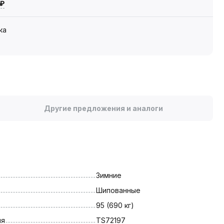
 ₽
ка
Другие предложения и аналоги
Зимние
Шипованные
95 (690 кг)
ля
TS72197