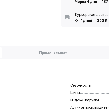
Через 4 дня
—
187
Курьерская достав
От 1 дней
—
300 ₽
Применяемость
Сезонность
Шипы
Индекс нагрузки
Артикул производите