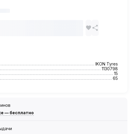
IKON Tyres
1130798
15
65
зинов
же — бесплатно
выдачи