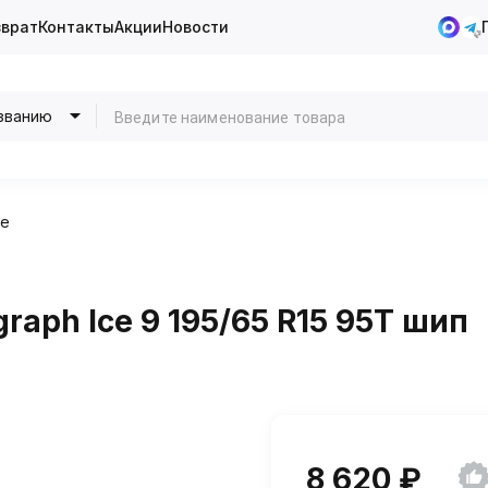
зврат
Контакты
Акции
Новости
званию
ие
raph Ice 9 195/65 R15 95T шип
8 620 ₽