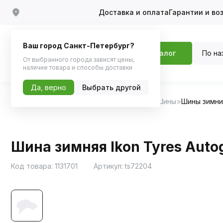
Доставка и оплата
Гарантии и во
Ваш город Санкт-Петербург?
По на
Каталог
От выбранного города зависят цены,
наличие товара и способы доставки
Да, верно
Выбрать другой
Главная
Каталог
Шины, диски, колпаки
Шины
Шины зимн
Шина зимняя Ikon Tyres Autog
Код товара:
1131701
Артикул:
ts72204