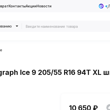
зврат
Контакты
Акции
Новости
званию
ие
raph Ice 9 205/55 R16 94T XL 
10 650 ₽