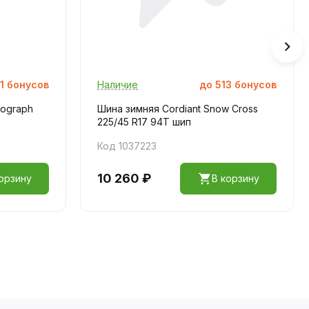
1
бонусов
Наличие
до
513
бонусов
tograph
Шина зимняя Cordiant Snow Cross
225/45 R17 94T шип
Код 1037223
10 260 ₽
орзину
В корзину