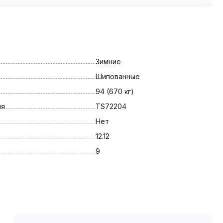
Зимние
Шипованные
94 (670 кг)
ля
TS72204
Нет
12.12
9