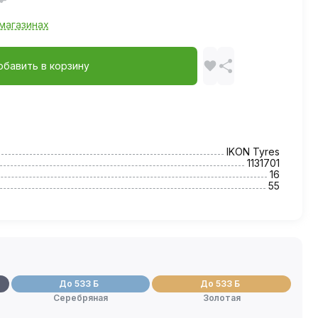
магазинах
обавить в корзину
IKON Tyres
1131701
16
55
До 533 Б
До 533 Б
Серебряная
Золотая