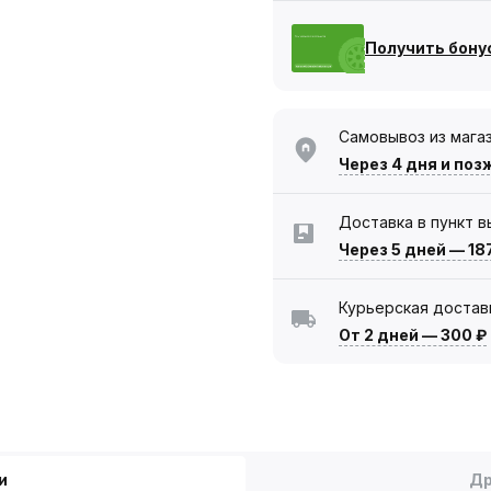
Получить бону
Самовывоз из мага
Через 4 дня
и поз
Доставка в пункт 
Через 5 дней
—
18
Курьерская достав
От 2 дней
—
300 ₽
и
Др