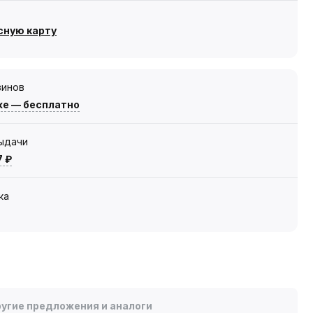
сную карту
зинов
же — бесплатно
выдачи
7 ₽
ка
угие предложения и аналоги