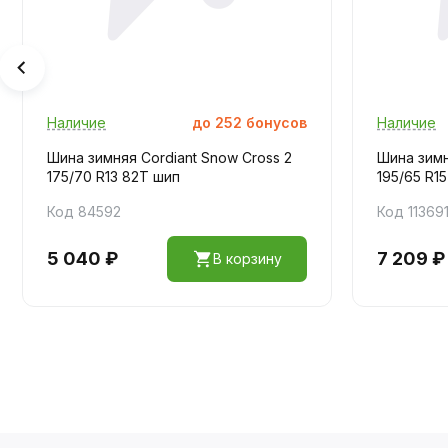
Наличие
до
252
бонусов
Наличие
Шина зимняя Cordiant Snow Cross 2
Шина зимн
175/70 R13 82T шип
195/65 R1
Код 84592
Код 11369
5 040 ₽
7 209 ₽
В корзину