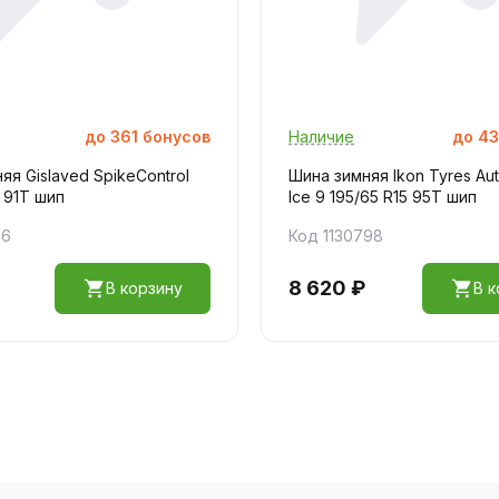
до
361
бонусов
Наличие
до
43
яя Gislaved SpikeControl
Шина зимняя Ikon Tyres Au
5 91T шип
Ice 9 195/65 R15 95T шип
16
Код 1130798
8 620 ₽
В корзину
В к