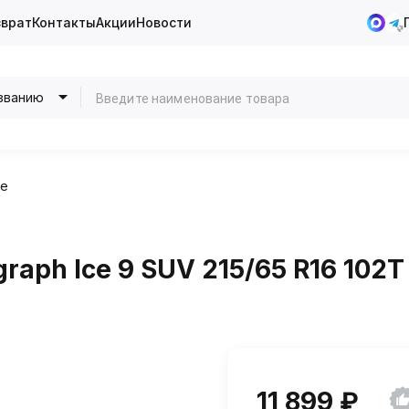
зврат
Контакты
Акции
Новости
званию
ие
raph Ice 9 SUV 215/65 R16 102
11 899 ₽