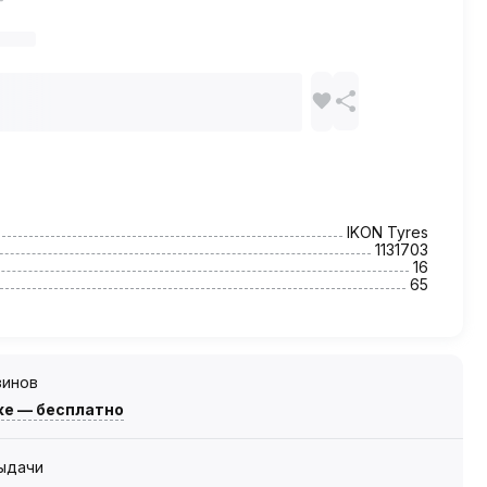
IKON Tyres
1131703
16
65
зинов
же — бесплатно
выдачи