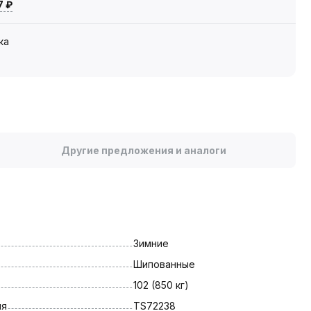
7 ₽
ка
Другие предложения и аналоги
Зимние
Шипованные
102 (850 кг)
ля
TS72238