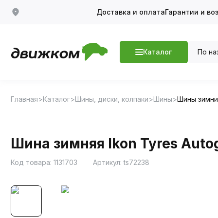
Доставка и оплата
Гарантии и во
По на
Каталог
Главная
Каталог
Шины, диски, колпаки
Шины
Шины зимн
Шина зимняя Ikon Tyres Autog
Код товара:
1131703
Артикул:
ts72238