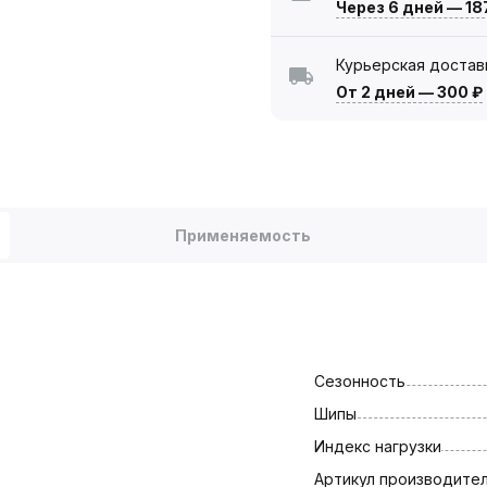
Через 6 дней
—
18
Курьерская достав
От 2 дней
—
300 ₽
Применяемость
Сезонность
Шипы
Индекс нагрузки
Артикул производите