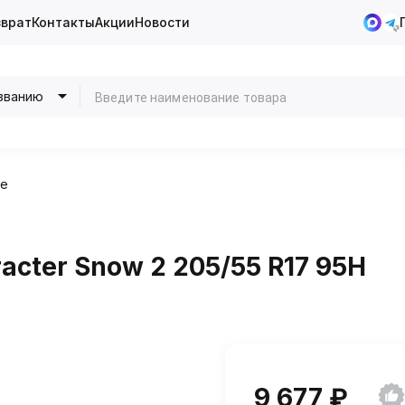
зврат
Контакты
Акции
Новости
званию
ие
acter Snow 2 205/55 R17 95H
9 677 ₽