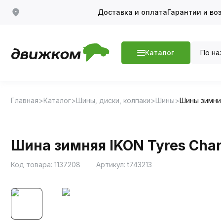
Доставка и оплата
Гарантии и во
По на
Каталог
Главная
Каталог
Шины, диски, колпаки
Шины
Шины зимн
Шина зимняя IKON Tyres Char
Код товара:
1137208
Артикул:
t743213