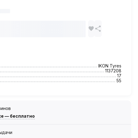
IKON Tyres
1137208
17
55
зинов
же — бесплатно
выдачи