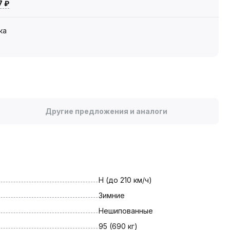
7 ₽
ка
Другие предложения и аналоги
H (до 210 км/ч)
Зимние
Нешипованные
95 (690 кг)