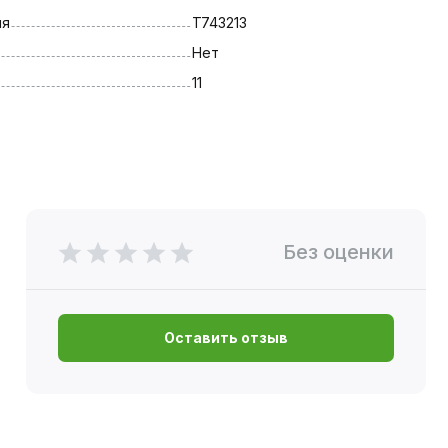
ля
T743213
Нет
11
Без оценки
Оставить отзыв