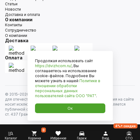
Статьи
Новости
Доставка и оплата
О компании
Контакты
Сотрудничество
О компании
Доставка
Оплата
Продолжая использовать сайт
https://dvizhcom.ru/
, Вы
соглашаетесь на использование
cookie-файлов. Подробнее Вы
можете узнать в нашей
Политике в
отношении обработки
персональных данных
© 2015–
2026
Движком — сеть магазинов автозапчастей
пользователей сайта
ООО "РАТ"
.
для отечественных автомобилей и иномарок. Информация на сайте
носит исключительно информационный характер и не является
Ок
публичной офертой, определяемой положениями
ст. 437 Гражданского кодекса РФ. Все права защищены.
4%+ скидка
0
Каталог
Корзина
Избранное
Гараж
Вход
СТО