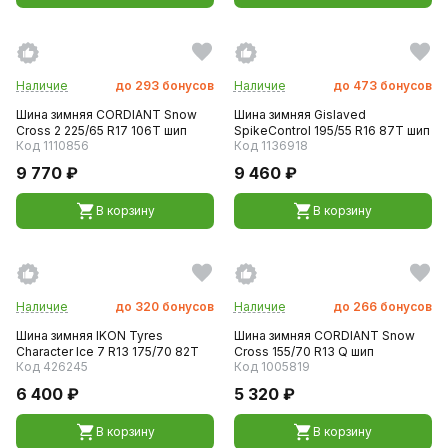
Наличие
до
293
бонусов
Наличие
до
473
бонусов
Шина зимняя CORDIANT Snow
Шина зимняя Gislaved
Cross 2 225/65 R17 106T шип
SpikeControl 195/55 R16 87T шип
Код 1110856
Код 1136918
9 770 ₽
9 460 ₽
В корзину
В корзину
Наличие
до
320
бонусов
Наличие
до
266
бонусов
Шина зимняя IKON Tyres
Шина зимняя CORDIANT Snow
Character Ice 7 R13 175/70 82T
Cross 155/70 R13 Q шип
Код 426245
Код 1005819
6 400 ₽
5 320 ₽
В корзину
В корзину