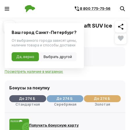
8 800 775-75-56
Похожие
1
/
1
Шина зимняя Kumho Wintercraft SUV Ice
WS51 245/70 R16 111T
Ваш город Санкт-Петербург?
Нет в наличии
От выбранного города зависят цены,
наличие товара и способы доставки
Нет в наличии
Да, верно
Выбрать другой
Код товара:
1093922
Артикул:
2248713
Посмотреть наличие в магазинах
Бонусы за покупку
До 274 Б
До 274 Б
До 274 Б
Стандартная
Серебряная
Золотая
Получить бонусную карту