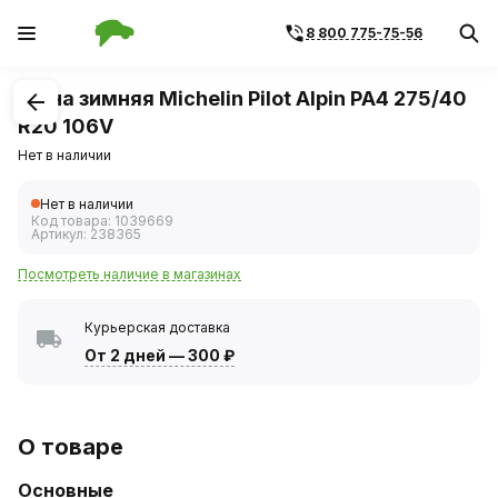
8 800 775-75-56
1
/
1
Шина зимняя Michelin Pilot Alpin PA4 275/40
R20 106V
Нет в наличии
Нет в наличии
Код товара:
1039669
Артикул:
238365
Посмотреть наличие в магазинах
Курьерская доставка
От 2 дней
—
300 ₽
О товаре
Основные