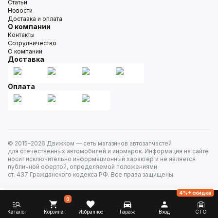
Статьи
Новости
Доставка и оплата
О компании
Контакты
Сотрудничество
О компании
Доставка
Оплата
© 2015–
2026
Движком — сеть магазинов автозапчастей
для отечественных автомобилей и иномарок. Информация на сайте
носит исключительно информационный характер и не является
публичной офертой, определяемой положениями
ст. 437 Гражданского кодекса РФ. Все права защищены.
4%+ скидка
0
Каталог
Корзина
Избранное
Гараж
Вход
СТО