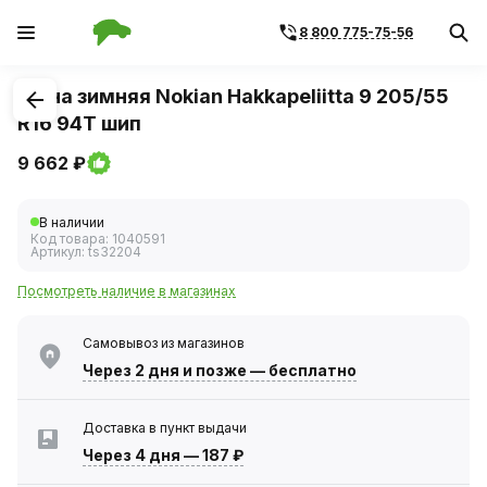
8 800 775-75-56
1
/
1
Шина зимняя Nokian Hakkapeliitta 9 205/55
R16 94T шип
9 662 ₽
В наличии
Код товара:
1040591
Артикул:
ts32204
Посмотреть наличие в магазинах
Самовывоз из магазинов
Через 2 дня
и позже — бесплатно
Доставка в пункт выдачи
Через 4 дня
—
187 ₽