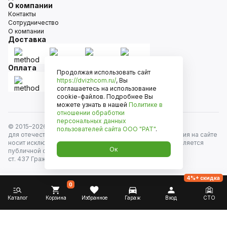
О компании
Контакты
Сотрудничество
О компании
Доставка
Оплата
Продолжая использовать сайт
https://dvizhcom.ru/
, Вы
соглашаетесь на использование
cookie-файлов. Подробнее Вы
можете узнать в нашей
Политике в
отношении обработки
персональных данных
© 2015–
2026
Движком — сеть магазинов автозапчастей
пользователей сайта
ООО "РАТ"
.
для отечественных автомобилей и иномарок. Информация на сайте
носит исключительно информационный характер и не является
Ок
публичной офертой, определяемой положениями
ст. 437 Гражданского кодекса РФ. Все права защищены.
4%+ скидка
0
Каталог
Корзина
Избранное
Гараж
Вход
СТО