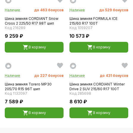
Наличие
до
463
бонусов
Наличие
до
529
бонусов
Шина зимняя CORDIANT Snow
Шина зимняя FORMULA ICE
Cross 2 225/50 R17 98T шип
215/60 R17 100T
Код 216289
Код 1059207
9 259 ₽
10 573 ₽
В корзину
В корзину
Наличие
до
227
бонусов
Наличие
до
431
бонусов
Шина зимняя Torero MP30
Шина зимняя CORDIANT Winter
205/70 R15 96T шип
Drive 2 SUV 215/60 R17 100T
Код 1132097
Код 285698
7 589 ₽
8 610 ₽
В корзину
В корзину