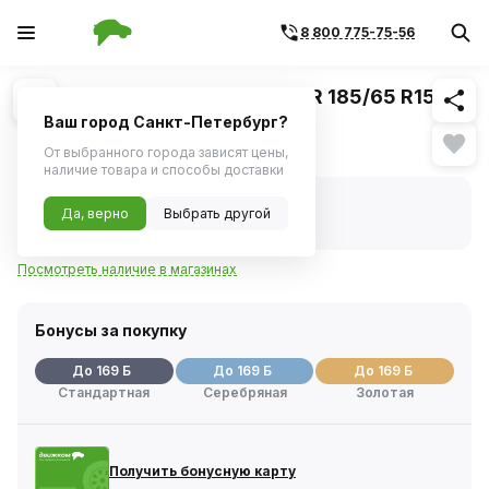
8 800 775-75-56
Похожие
1
/
1
Шина зимняя Pirelli Ice Zero FR 185/65 R15
92T
Ваш город Санкт-Петербург?
Нет в наличии
От выбранного города зависят цены,
наличие товара и способы доставки
Нет в наличии
Да, верно
Выбрать другой
Код товара:
1130965
Артикул:
4375600
Посмотреть наличие в магазинах
Бонусы за покупку
До 169 Б
До 169 Б
До 169 Б
Стандартная
Серебряная
Золотая
Получить бонусную карту