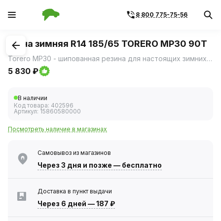
8 800 775-75-56
1
/
3
Шина зимняя R14 185/65 TORERO MP30 90T
Torero MP30 - шипованная резина для настоящих зимних условий: • непревзойденное сцепление и безопасность на льду, • уверенное вождение на снегу, • готовность шины к самым суровым зимним условиям.
5 830 ₽
В наличии
Код товара:
402596
Артикул:
15860580000
Посмотреть наличие в магазинах
Самовывоз из магазинов
Через 3 дня
и позже — бесплатно
Доставка в пункт выдачи
Через 6 дней
—
187 ₽