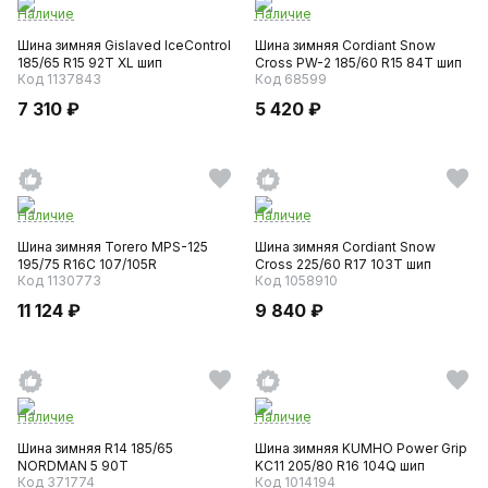
Наличие
Наличие
Шина зимняя Gislaved IceControl
Шина зимняя Cordiant Snow
185/65 R15 92T XL шип
Cross PW-2 185/60 R15 84T шип
Код 1137843
Код 68599
7 310 ₽
5 420 ₽
Наличие
Наличие
Шина зимняя Torero MPS-125
Шина зимняя Cordiant Snow
195/75 R16C 107/105R
Cross 225/60 R17 103T шип
Код 1130773
Код 1058910
11 124 ₽
9 840 ₽
Наличие
Наличие
Шина зимняя R14 185/65
Шина зимняя KUMHO Power Grip
NORDMAN 5 90T
KC11 205/80 R16 104Q шип
Код 371774
Код 1014194