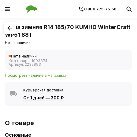
8 800 775-75-56
1
/
1
Шина зимняя R14 185/70 KUMHO WinterCraft
WP51 88T
Нет в наличии
Нет в наличии
Код товара:
1093874
Артикул:
2232893
Посмотреть наличие в магазинах
Курьерская доставка
От 1 дней
—
300 ₽
О товаре
Основные