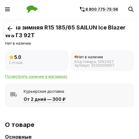
8 800 775-75-56
1
/
1
Шина зимняя R15 185/65 SAILUN Ice Blazer
WST3 92T
Нет в наличии
5.0
Нет в наличии
Код товара:
1062407
1 отзыв
Артикул:
3220005657
Посмотреть наличие в магазинах
Курьерская доставка
От 2 дней
—
300 ₽
О товаре
Основные