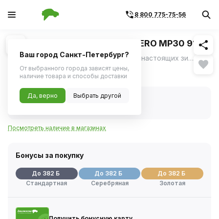
8 800 775-75-56
Похожие
1
/
3
Шина зимняя R16 195/55 TORERO MP30 91T
Ваш город Санкт-Петербург?
Torero MP30 - шипованная резина для настоящих зимних условий: • непревзойденное сцепление и безопасность на льду, • уверенное вождение на снегу, • готовность шины к самым суровым зимним условиям.
ещё
От выбранного города зависят цены,
7 630 ₽
наличие товара и способы доставки
Да, верно
Выбрать другой
В наличии
Код товара:
404165
Артикул:
15860340000
Посмотреть наличие в магазинах
Бонусы за покупку
До 382 Б
До 382 Б
До 382 Б
Стандартная
Серебряная
Золотая
Получить бонусную карту