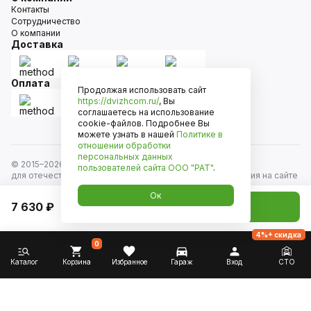
Контакты
Сотрудничество
О компании
Доставка
Оплата
Продолжая использовать сайт
https://dvizhcom.ru/
, Вы
соглашаетесь на использование
cookie-файлов. Подробнее Вы
можете узнать в нашей
Политике в
отношении обработки
персональных данных
© 2015–
2026
Движком — сеть магазинов автозапчастей
пользователей сайта
ООО "РАТ"
.
для отечественных автомобилей и иномарок. Информация на сайте
носит исключительно информационный характер и не является
Ок
публичной офертой, определяемой положениями
7 630 ₽
Добавить в корзину
ст. 437 Гражданского кодекса РФ. Все права защищены.
4%+ скидка
0
Каталог
Корзина
Избранное
Гараж
Вход
СТО