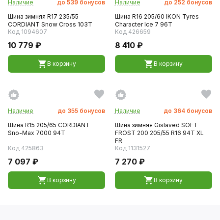
Наличие
до
539
бонусов
Наличие
до
252
бонусов
Шина зимняя R17 235/55
Шина R16 205/60 IKON Tyres
CORDIANT Snow Cross 103T
Character Ice 7 96T
Код 1094607
Код 426659
10 779 ₽
8 410 ₽
В корзину
В корзину
Наличие
до
355
бонусов
Наличие
до
364
бонусов
Шина R15 205/65 CORDIANT
Шина зимняя Gislaved SOFT
Sno-Max 7000 94T
FROST 200 205/55 R16 94T XL
FR
Код 425863
Код 1131527
7 097 ₽
7 270 ₽
В корзину
В корзину