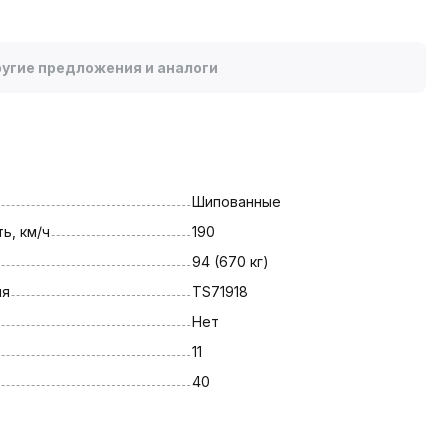
угие предложения и аналоги
Шипованные
ь, км/ч
190
94 (670 кг)
ля
TS71918
Нет
11
40