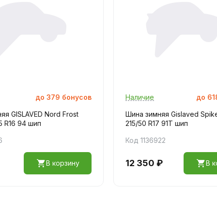
до
379
бонусов
Наличие
до
61
яя GISLAVED Nord Frost
Шина зимняя Gislaved Spik
5 R16 94 шип
215/50 R17 91T шип
6
Код 1136922
12 350 ₽
В корзину
В к