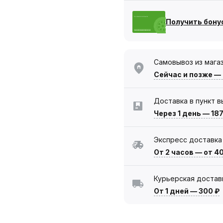
Получить бону
Самовывоз из мага
Сейчас
и позже —
Доставка в пункт 
Через 1 день
—
187
Экспресс доставка
От 2 часов
—
от 4
Курьерская достав
От 1 дней
—
300 ₽