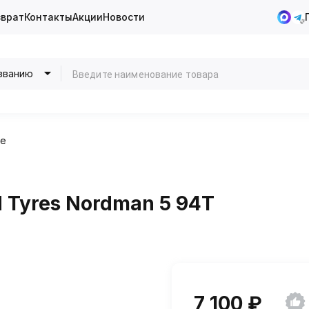
зврат
Контакты
Акции
Новости
званию
ие
 Tyres Nordman 5 94T
7 100 ₽