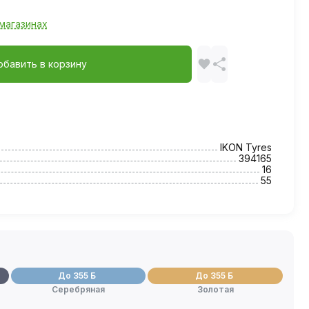
магазинах
обавить в корзину
IKON Tyres
394165
16
55
До 355 Б
До 355 Б
Серебряная
Золотая