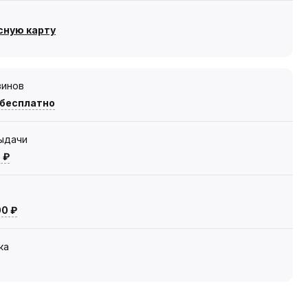
сную карту
зинов
 бесплатно
выдачи
 ₽
00 ₽
ка