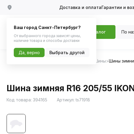
Доставка и оплата
Гарантии и во
Ваш город Санкт-Петербург?
По на
Каталог
От выбранного города зависят цены,
наличие товара и способы доставки
Да, верно
Выбрать другой
Главная
Каталог
Шины, диски, колпаки
Шины
Шины зимн
Шина зимняя R16 205/55 IKON
Код товара:
394165
Артикул:
ts71918