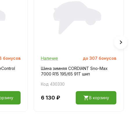
8
бонусов
Наличие
до
307
бонусов
eControl
Шина зимняя CORDIANT Sno-Max
7000 R15 195/65 91T шип
Код 430330
6 130 ₽
орзину
В корзину