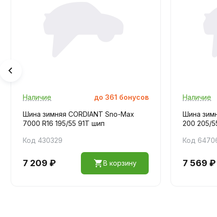
Наличие
до
361
бонусов
Наличие
Шина зимняя CORDIANT Sno-Max
Шина зимн
7000 R16 195/55 91T шип
200 205/5
Код 430329
Код 6470
7 209 ₽
7 569 ₽
В корзину