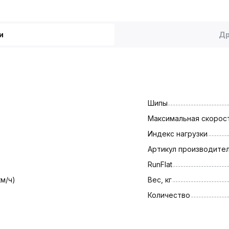
и
Др
Шипы
Максимальная скорост
Индекс нагрузки
Артикул производите
RunFlat
км/ч)
Вес, кг
Количество