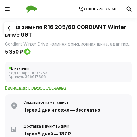
8 800 775-75-56
1
/
3
Шина зимняя R16 205/60 CORDIANT Winter
Drive 96T
Cordiant Winter Drive –зимняя фрикционная шина, адаптирующаяся к переменчивым погодным условиям в городе.
5 350 ₽
В наличии
Код товара:
1007263
Артикул:
366617396
Посмотреть наличие в магазинах
Самовывоз из магазинов
Через 2 дня
и позже — бесплатно
Доставка в пункт выдачи
Через 5 дней
—
187 ₽