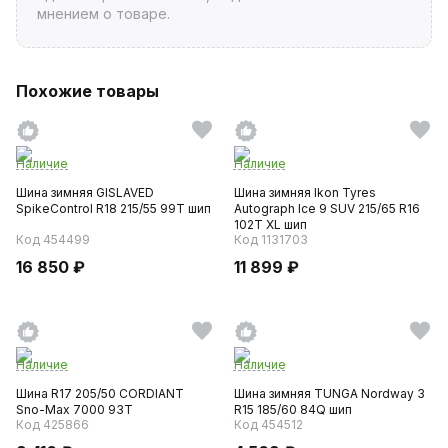
мнением о товаре.
Похожие товары
Наличие
Наличие
Шина зимняя GISLAVED
Шина зимняя Ikon Tyres
SpikeControl R18 215/55 99T шип
Autograph Ice 9 SUV 215/65 R16
102T XL шип
Код 454499
Код 1131703
16 850 ₽
11 899 ₽
Наличие
Наличие
Шина R17 205/50 CORDIANT
Шина зимняя TUNGA Nordway 3
Sno-Max 7000 93T
R15 185/60 84Q шип
Код 425866
Код 454512