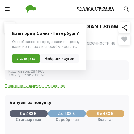
8 800 775-75-56
Похожие
1
/
3
Шина зимняя R17 215/50 CORDIANT Snow
Cross 2 95T
Ваш город Санкт-Петербург?
От выбранного города зависят цены,
Cordiant Snow Cross 2 – ещё больше уверенности на зимней дороге вне зависимости от типа и состояния дорог.
ещё
наличие товара и способы доставки
9 659 ₽
Да, верно
Выбрать другой
В наличии
Код товара:
284965
Артикул:
686209063
Посмотреть наличие в магазинах
Бонусы за покупку
До 483 Б
До 483 Б
До 483 Б
Стандартная
Серебряная
Золотая