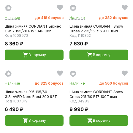
Наличие
до
418
бонусов
Наличие
до
382
бонусов
Шина зимняя CORDIANT Бизнес
Шина зимняя CORDIANT Snow
CW-2 195/70 R15 104R шип
Cross 2 215/55 R16 97T шип
Код 1008972
Код 1110852
8 360 ₽
7 630 ₽
В корзину
В корзину
Наличие
до
325
бонусов
Наличие
до
500
бонусов
Шина зимняя R15 195/60
Шина зимняя CORDIANT Snow
GISLAVED Nord Frost 200 92T
Cross 215/60 R17 100T шип
Код 1037019
Код 84983
6 490 ₽
9 990 ₽
В корзину
В корзину