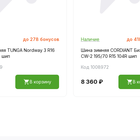
до
278
бонусов
Наличие
до
41
няя TUNGA Nordway 3 R16
Шина зимняя CORDIANT Би
Q шип
CW-2 195/70 R15 104R шип
19
Код 1008972
8 360 ₽
В корзину
В к