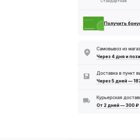
Стандартная
Получить бону
Самовывоз из мага
Через 4 дня
и поз
Доставка в пункт 
Через 5 дней
—
18
Курьерская достав
От 2 дней
—
300 ₽