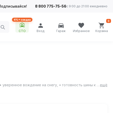
Подписывайся!
8 800 775-75-56
с 9:00 до 21:00 ежедневно
4%+ скидка
0
СТО
Вход
Гараж
Избранное
Корзина
Torero MP30 - шипованная резина для настоящих зимних условий: • непревзойденное сцепление и безопасность на льду, • уверенное вождение на снегу, • готовность шины к самым суровым зимним условиям.
ещё