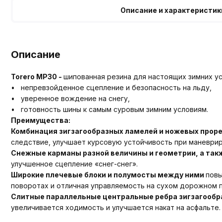
Описание и характеристик
Описание
Torero MP30 -
шипованная резина для настоящих зимних ус
• непревзойденное сцепление и безопасность на льду,
• уверенное вождение на снегу,
• готовность шины к самым суровым зимним условиям.
Преимущества:
Комбинация зигзагообразных ламелей и ножевых прор
следствие, улучшает курсовую устойчивость при маневриро
Снежные карманы разной величины и геометрии, а так
улучшенное сцепление «снег-снег».
Широкие плечевые блоки и полумосты между ними
повы
поворотах и отличная управляемость на сухом дорожном 
Слитные параллельные центральные ребра зигзагооб
увеличивается ходимость и улучшается накат на асфальте.