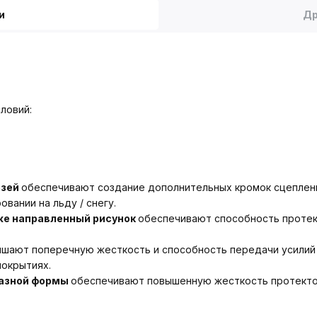
и
Др
ловий:
езей
обеспечивают создание дополнительных кромок сцеплени
вании на льду / снегу.
же направленный рисунок
обеспечивают способность протек
шают поперечную жесткость и способность передачи усилий 
покрытиях.
разной формы
обеспечивают повышенную жесткость протекто