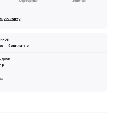
Серебряная
Золотая
сную карту
зинов
же — бесплатно
выдачи
7 ₽
ка