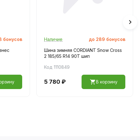
8
бонусов
Наличие
до
289
бонусов
знес
Шина зимняя CORDIANT Snow Cross
2 185/65 R14 90T шип
Код 1110849
5 780 ₽
орзину
В корзину