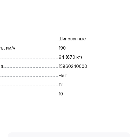
Шипованные
ь, км/ч
190
94 (670 кг)
ля
15860240000
Нет
12
10