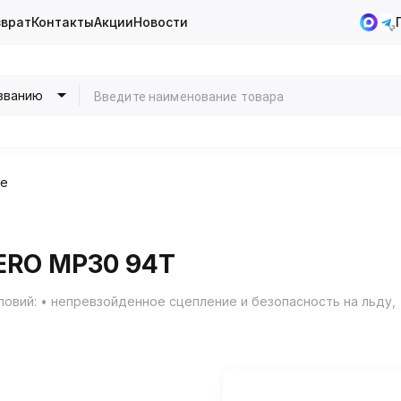
зврат
Контакты
Акции
Новости
званию
ие
ERO MP30 94T