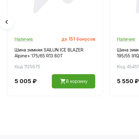
Наличие
до
151
бонусов
Наличие
Шина зимняя SAILUN ICE BLAZER
Шина зим
Alpine+ 175/65 R13 80T
195/55 91
Код 1125675
Код 4545
5 005 ₽
5 550 ₽
В корзину