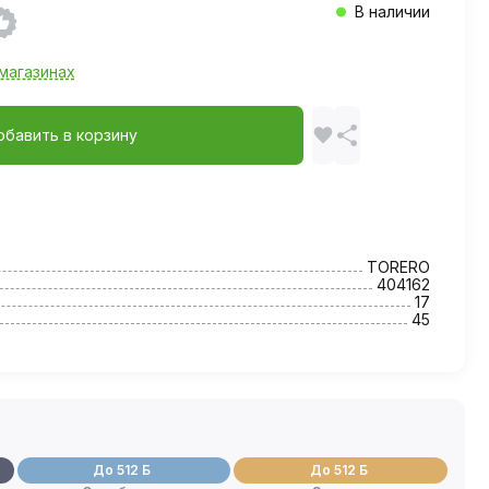
В наличии
магазинах
обавить в корзину
TORERO
404162
17
45
До 512 Б
До 512 Б