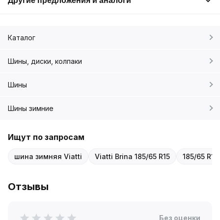
Другие предложения и аналоги
Каталог
Шины, диски, колпаки
Шины
Шины зимние
Ищут по запросам
шина зимняя Viatti
Viatti Brina 185/65 R15
185/65 R1
Отзывы
Без оценки