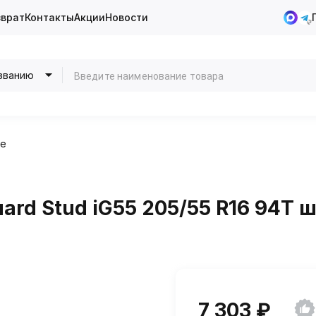
зврат
Контакты
Акции
Новости
званию
ие
rd Stud iG55 205/55 R16 94T 
7 303 ₽