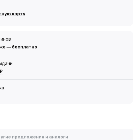
сную карту
зинов
же — бесплатно
выдачи
 ₽
ка
угие предложения и аналоги