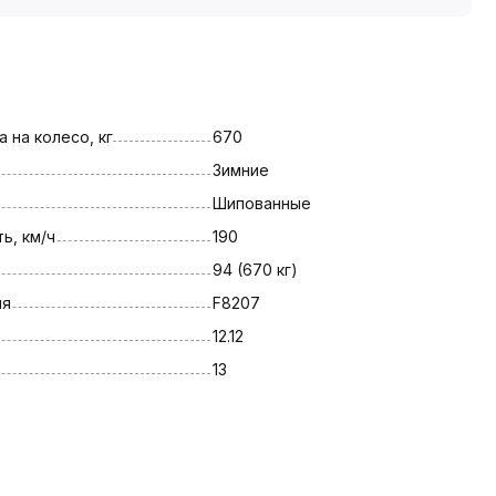
 на колесо, кг
670
Зимние
Шипованные
ь, км/ч
190
94 (670 кг)
ля
F8207
12.12
13