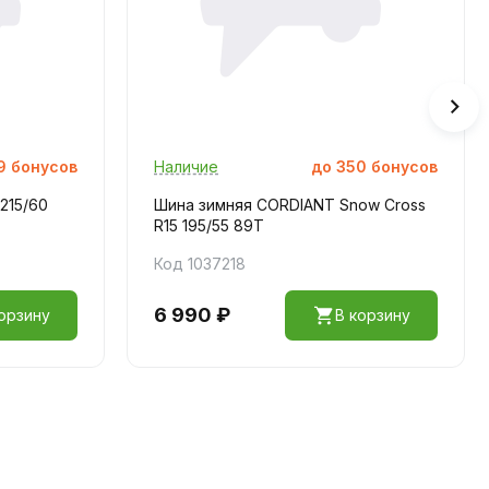
9
бонусов
Наличие
до
350
бонусов
215/60
Шина зимняя CORDIANT Snow Cross
R15 195/55 89T
Код 1037218
6 990 ₽
орзину
В корзину