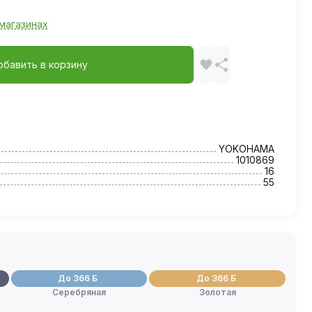
магазинах
обавить в корзину
YOKOHAMA
1010869
16
55
До 366 Б
До 366 Б
Серебряная
Золотая