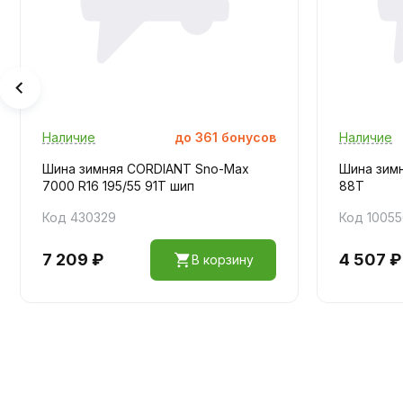
Наличие
до
361
бонусов
Наличие
Шина зимняя CORDIANT Sno-Max
Шина зимня
7000 R16 195/55 91T шип
88T
Код 430329
Код 1005
7 209 ₽
4 507 ₽
В корзину