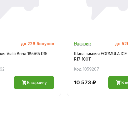
до
226
бонусов
Наличие
до
52
я Viatti Brina 185/65 R15
Шина зимняя FORMULA ICE 
R17 100T
562
Код 1059207
10 573 ₽
В корзину
В к