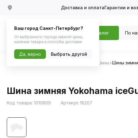
Доставка и оплата
Гарантии и во
Ваш город Санкт-Петербург?
По на
Каталог
От выбранного города зависят цены,
наличие товара и способы доставки
Да, верно
Выбрать другой
Главная
Каталог
Шины, диски, колпаки
Шины
Шины зимн
Шина зимняя Yokohama iceGua
Код товара:
1010869
Артикул:
f8207