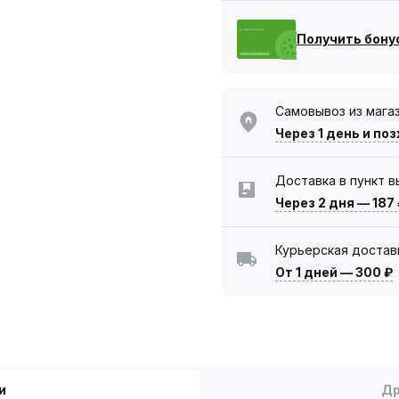
Получить бону
Самовывоз из мага
Через 1 день
и поз
Доставка в пункт 
Через 2 дня
—
187
Курьерская достав
От 1 дней
—
300 ₽
и
Др