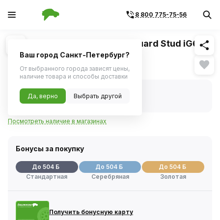
8 800 775-75-56
Похожие
1
/
1
Шина зимняя Yokohama iceGuard Stud iG65
225/60 R18 104T шип
Ваш город Санкт-Петербург?
Нет в наличии
От выбранного города зависят цены,
наличие товара и способы доставки
Нет в наличии
Да, верно
Выбрать другой
Код товара:
1061824
Артикул:
r3053
Посмотреть наличие в магазинах
Бонусы за покупку
До 504 Б
До 504 Б
До 504 Б
Стандартная
Серебряная
Золотая
Получить бонусную карту