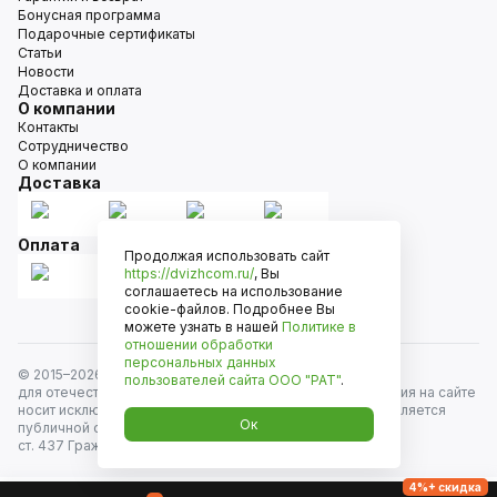
Бонусная программа
Подарочные сертификаты
Статьи
Новости
Доставка и оплата
О компании
Контакты
Сотрудничество
О компании
Доставка
Оплата
Продолжая использовать сайт
https://dvizhcom.ru/
, Вы
соглашаетесь на использование
cookie-файлов. Подробнее Вы
можете узнать в нашей
Политике в
отношении обработки
персональных данных
© 2015–
2026
Движком — сеть магазинов автозапчастей
пользователей сайта
ООО "РАТ"
.
для отечественных автомобилей и иномарок. Информация на сайте
носит исключительно информационный характер и не является
Ок
публичной офертой, определяемой положениями
ст. 437 Гражданского кодекса РФ. Все права защищены.
4%+ скидка