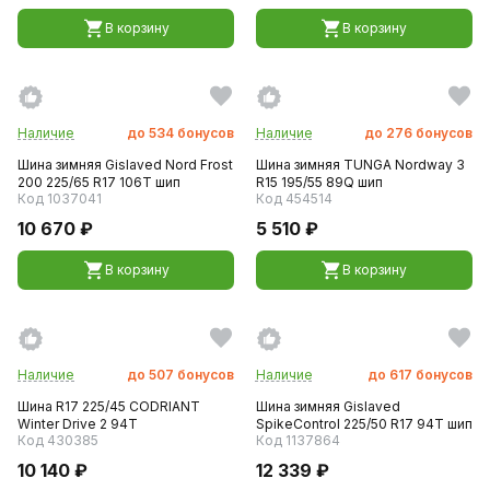
В корзину
В корзину
Наличие
до
534
бонусов
Наличие
до
276
бонусов
Шина зимняя Gislaved Nord Frost
Шина зимняя TUNGA Nordway 3
200 225/65 R17 106T шип
R15 195/55 89Q шип
Код 1037041
Код 454514
10 670 ₽
5 510 ₽
В корзину
В корзину
Наличие
до
507
бонусов
Наличие
до
617
бонусов
Шина R17 225/45 CODRIANT
Шина зимняя Gislaved
Winter Drive 2 94T
SpikeControl 225/50 R17 94T шип
Код 430385
Код 1137864
10 140 ₽
12 339 ₽