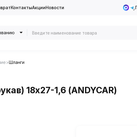
зврат
Контакты
Акции
Новости
званию
ние
Шланги
укав) 18х27-1,6 (ANDYCAR)