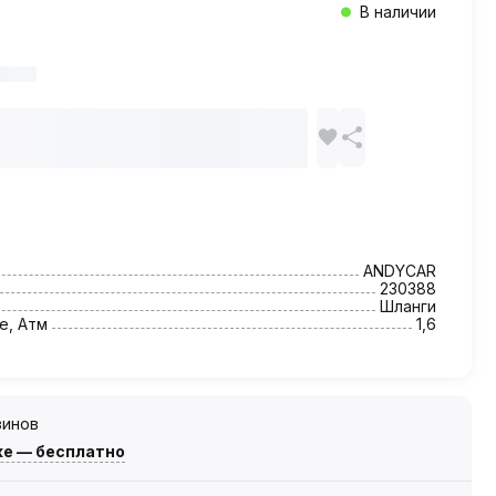
В наличии
ANDYCAR
230388
Шланги
е, Атм
1,6
зинов
же — бесплатно