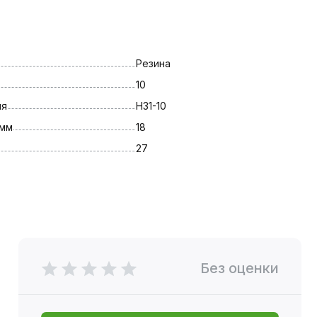
Резина
10
ля
Н31-10
 мм
18
27
Без оценки