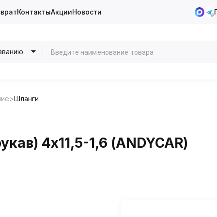
зврат
Контакты
Акции
Новости
званию
ние
Шланги
кав) 4х11,5-1,6 (ANDYCAR)