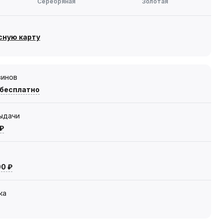
Серебряная
Золотая
сную карту
зинов
 бесплатно
выдачи
 ₽
00 ₽
ка