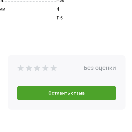
ля
Н38
 мм
4
11.5
Без оценки
Оставить отзыв