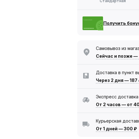
Стандартная
Получить бону
Самовывоз из мага
Сейчас
и позже —
Доставка в пункт 
Через 2 дня
—
187
Экспресс доставка
От 2 часов
—
от 4
Курьерская достав
От 1 дней
—
300 ₽