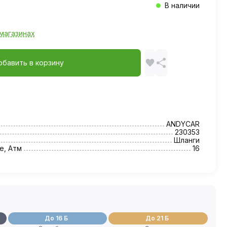
В наличии
магазинах
обавить в корзину
ANDYCAR
230353
Шланги
е, Атм
16
До 16 Б
До 21 Б