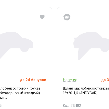
до
24
бонусов
Наличие
до
3
лобензостойкий (рукав)
Шланг маслобензостойкий 
0 бездорновый (гладкий)
12х20-1,6 (ANDYCAR)
т...
5
Код 215192