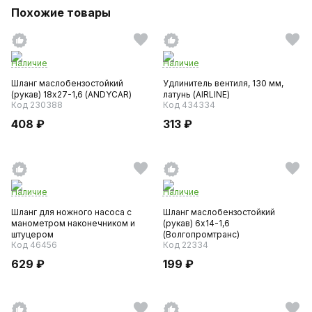
Похожие товары
Наличие
Наличие
Шланг маслобензостойкий
Удлинитель вентиля, 130 мм,
(рукав) 18х27-1,6 (ANDYCAR)
латунь (AIRLINE)
Код 230388
Код 434334
408 ₽
313 ₽
Наличие
Наличие
Шланг для ножного насоса с
Шланг маслобензостойкий
манометром наконечником и
(рукав) 6х14-1,6
штуцером
(Волгопромтранс)
Код 46456
Код 22334
629 ₽
199 ₽