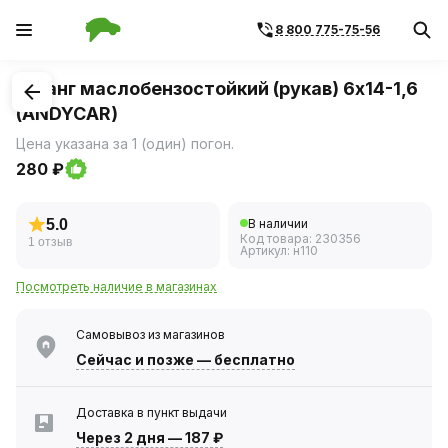
8 800 775-75-56
1
/
1
Шланг маслобензостойкий (рукав) 6х14-1,6
(ANDYCAR)
Цена указана за 1 (один) погон.
280 ₽
5.0
В наличии
Код товара:
230356
1 отзыв
Артикул:
н110
Посмотреть наличие в магазинах
Самовывоз из магазинов
Сейчас
и позже — бесплатно
Доставка в пункт выдачи
Через 2 дня
—
187 ₽