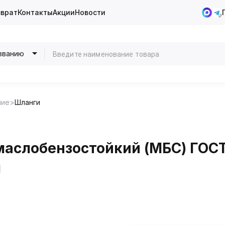
зврат
Контакты
Акции
Новости
званию
ние
Шланги
аслобензостойкий (МБС) ГОСТ
м