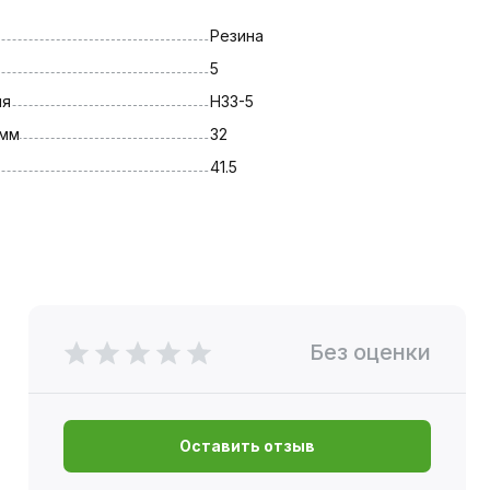
Резина
5
ля
Н33-5
 мм
32
41.5
Без оценки
Оставить отзыв