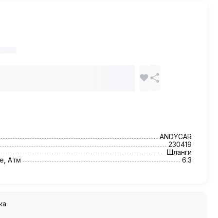
ANDYCAR
230419
Шланги
е, Атм
6.3
ка