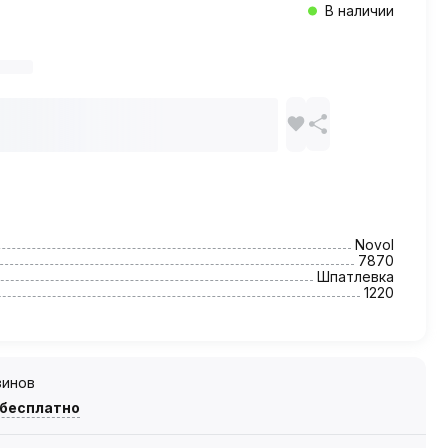
В наличии
Novol
7870
Шпатлевка
1220
зинов
 бесплатно