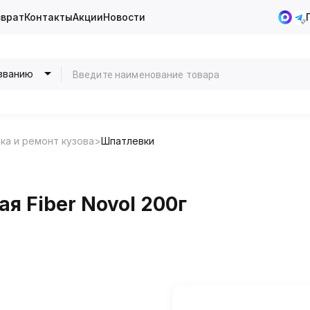
зврат
Контакты
Акции
Новости
званию
ка и ремонт кузова
Шпатлевки
я Fiber Novol 200г